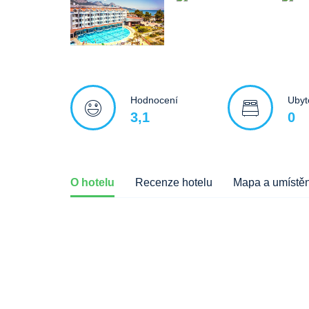
Hodnocení
Ubyt
3,1
0
O hotelu
Recenze hotelu
Mapa a umístěn