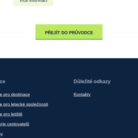
Více informací
PŘEJÍT DO PRŮVODCE
ace
Důležité odkazy
e pro destinace
Kontakty
 pro letecké společnosti
 pro letiště
rie cestovatelů
sy