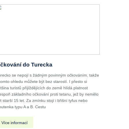
čkování do Turecka
recko se nepojí s žádným povinným očkováním, takže
tomto ohledu můžete být bez starostí. I přesto si
tšina turistů přijíždějících do země hlídá platnost
espoň základního očkování proti tetanu, jež by nemělo
t starší 15 let. Za zmínku stojí i břišní tyfus nebo
outenka typu A a B. Cestu
Více informací