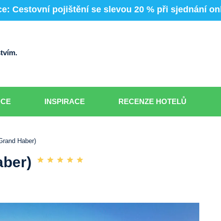
e: Cestovní pojištění se slevou 20 % při sjednání on
tvím.
DCE
INSPIRACE
RECENZE HOTELŮ
Grand Haber)
aber)