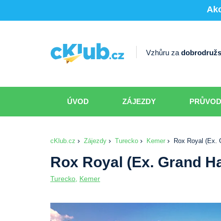
Akc
Vzhůru za
dobrodružs
ÚVOD
ZÁJEZDY
PRŮVO
cKlub.cz
Zájezdy
Turecko
Kemer
Rox Royal (Ex. 
Rox Royal (Ex. Grand H
Turecko
,
Kemer