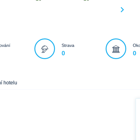
ování
Strava
Oko
0
0
í hotelu