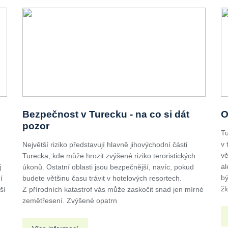
Bezpečnost v Turecku - na co si dát
O
pozor
Tu
v 
Největší riziko představují hlavně jihovýchodní části
vě
Turecka, kde může hrozit zvýšené riziko teroristických
al
j
úkonů. Ostatní oblasti jsou bezpečnější, navíc, pokud
bý
í
budete většinu času trávit v hotelových resortech.
žl
ší
Z přírodních katastrof vás může zaskočit snad jen mírné
zemětřesení. Zvýšené opatrn