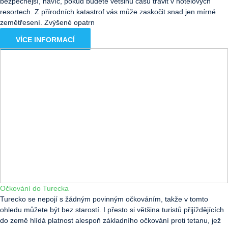
bezpečnější, navíc, pokud budete většinu času trávit v hotelových
resortech. Z přírodních katastrof vás může zaskočit snad jen mírné
zemětřesení. Zvýšené opatrn
VÍCE INFORMACÍ
Očkování do Turecka
Turecko se nepojí s žádným povinným očkováním, takže v tomto
ohledu můžete být bez starostí. I přesto si většina turistů přijíždějících
do země hlídá platnost alespoň základního očkování proti tetanu, jež