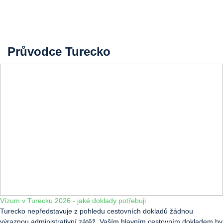
Průvodce Turecko
Vízum v Turecku 2026 - jaké doklady potřebuji
Turecko nepředstavuje z pohledu cestovních dokladů žádnou
výraznou administrativní zátěž. Vaším hlavním cestovním dokladem by