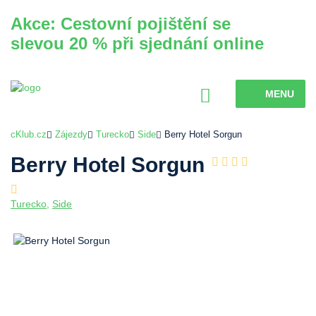
Akce: Cestovní pojištění se
slevou 20 % při sjednání online
MENU
cKlub.cz
Zájezdy
Turecko
Side
Berry Hotel Sorgun
Berry Hotel Sorgun
Turecko
,
Side