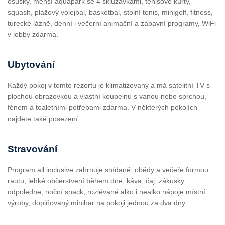
osušky, menší aquapark se 4 skluzavkami, tenisové kurty,
squash, plážový volejbal, basketbal, stolní tenis, minigolf, fitness,
turecké lázně, denní i večerní animační a zábavní programy, WiFi
v lobby zdarma.
Ubytování
Každý pokoj v tomto rezortu je klimatizovaný a má satelitní TV s
plochou obrazovkou a vlastní koupelnu s vanou nebo sprchou,
fénem a toaletními potřebami zdarma. V některých pokojích
najdete také posezení.
Stravování
Program all inclusive zahrnuje snídaně, obědy a večeře formou
rautu, lehké občerstvení během dne, káva, čaj, zákusky
odpoledne, noční snack, rozlévané alko i nealko nápoje místní
výroby, doplňovaný minibar na pokoji jednou za dva dny.