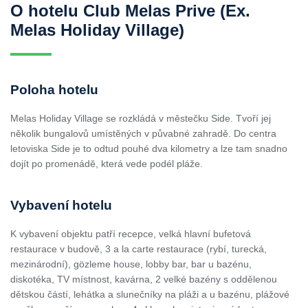
O hotelu Club Melas Prive (Ex.
Melas Holiday Village)
Poloha hotelu
Melas Holiday Village se rozkládá v městečku Side. Tvoří jej
několik bungalovů umístěných v půvabné zahradě. Do centra
letoviska Side je to odtud pouhé dva kilometry a lze tam snadno
dojít po promenádě, která vede podél pláže.
Vybavení hotelu
K vybavení objektu patří recepce, velká hlavní bufetová
restaurace v budově, 3 a la carte restaurace (rybí, turecká,
mezinárodní), gözleme house, lobby bar, bar u bazénu,
diskotéka, TV místnost, kavárna, 2 velké bazény s oddělenou
dětskou částí, lehátka a slunečníky na pláži a u bazénu, plážové