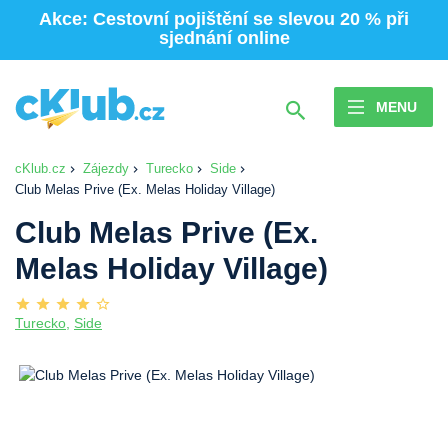
Akce: Cestovní pojištění se slevou 20 % při
sjednání online
MENU
cKlub.cz
Zájezdy
Turecko
Side
Club Melas Prive (Ex. Melas Holiday Village)
Club Melas Prive (Ex.
Melas Holiday Village)
Turecko
,
Side