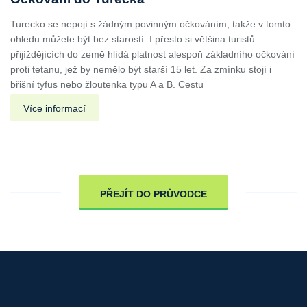
Turecko se nepojí s žádným povinným očkováním, takže v tomto
ohledu můžete být bez starostí. I přesto si většina turistů
přijíždějících do země hlídá platnost alespoň základního očkování
proti tetanu, jež by nemělo být starší 15 let. Za zmínku stojí i
břišní tyfus nebo žloutenka typu A a B. Cestu
Více informací
PŘEJÍT DO PRŮVODCE