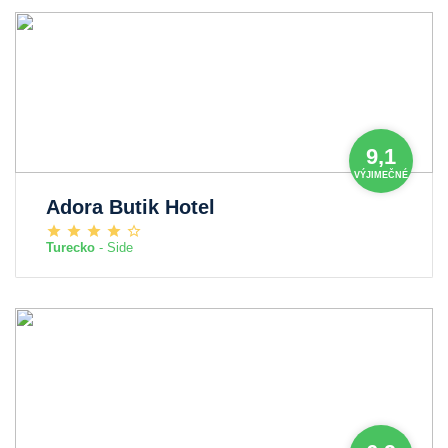
9,1
VÝJIMEČNÉ
Adora Butik Hotel
Turecko
- Side