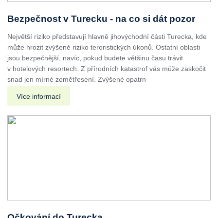
Bezpečnost v Turecku - na co si dát pozor
Největší riziko představují hlavně jihovýchodní části Turecka, kde
může hrozit zvýšené riziko teroristických úkonů. Ostatní oblasti
jsou bezpečnější, navíc, pokud budete většinu času trávit
v hotelových resortech. Z přírodních katastrof vás může zaskočit
snad jen mírné zemětřesení. Zvýšené opatrn
Více informací
Očkování do Turecka