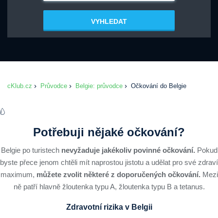
VYHLEDAT
cKlub.cz
Průvodce
Belgie: průvodce
Očkování do Belgie
Potřebuji nějaké očkování?
Belgie po turistech
nevyžaduje jakékoliv povinné očkování.
Pokud
byste přece jenom chtěli mít naprostou jistotu a udělat pro své zdraví
maximum,
můžete zvolit některé z doporučených očkování.
Mezi
ně patří hlavně žloutenka typu A, žloutenka typu B a tetanus.
Zdravotní rizika v Belgii