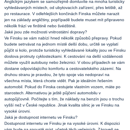
Anglickým jazykem se samozřejmě domluvíte na mnoha turisticky
vyhledávaných místech, od ubytovacích zařízení, přes letiště, až
po restaurace. V odlehlejších končinách Finska můžete narazit
jen na základy angličtiny, popřípadě budete muset mít připraveno
několik frází ve finštině nebo švédštině.
Jaké jsou zde možnosti vnitrostátní dopravy?
Ve Finsku se vám nabízí hned několik způsobů přepravy. Pokud
budete setrvávat na jednom místě delší dobu, určitě se vyplatí
půjčit si kolo, protože turisticky vyhledávané lokality jsou ve Finsku
doslova protnuty cyklostezkami. K cestování na delší vzdálenosti
můžete využít autobusy nebo železnici. V obou případech se vám
dostane odpovídajícího komfortu a cestovatelského zázemí. Na
druhou stranu je pravdou, že tyto spoje vás nedopraví na
všechna místa, která chcete vidět. Pak je ideálním řešením
automobil. Pokud do Finska cestujete vlastním vozem, máte po
starostech. Alternativou je ještě půjčení automobilu v
autopůjčovně. Počítejte s tím, že náklady na benzín jsou o trochu
vyšší než v České republice. Jinak kvalita silnic je ve Finsku na
vysoké úrovni.
Jaká je dostupnost internetu ve Finsku?
Dostupnost internetu ve Finsku je na vysoké úrovni. K dispozici
vám bude na spoustě míst, včetně těch veřejných. Zároveň se