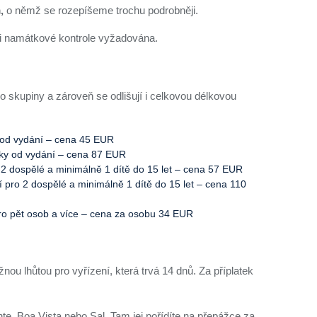
,
o němž se rozepíšeme trochu podrobněji.
i namátkové kontrole vyžadována.
ebo skupiny a zároveň se odlišují i celkovou délkovou
e od vydání – cena 45 EUR
oky od vydání – cena 87 EUR
o 2 dospělé a minimálně 1 dítě do 15 let – cena 57 EUR
í pro 2 dospělé a minimálně 1 dítě do 15 let – cena 110
pro pět osob a více – cena za osobu 34 EUR
nou lhůtou pro vyřízení, která trvá 14 dnů. Za příplatek
nte, Boa Vista nebo Sal. Tam jej pořídíte na přepážce za