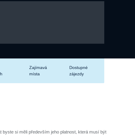
Zajímavá
Dostupné
ch
místa
zájezdy
 byste si měli především jeho platnost, která musí být