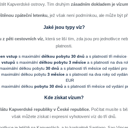
uštět Kapverdské ostrovy. Tím druhým
zásadním dokladem je vízum
tištěnou zpáteční letenku,
jež však není podmínkou, ale může být př
Jaké jsou typy víz?
 z pěti cestovních víz,
která se liší tím, zda jsou pro jednotlivce n
platnosti.
den vstup
s maximální
délkou pobytu 30 dnů
a s platností tři měsíc
e vstupů
s maximální
délkou pobytu 3 měsíce
a s platností na dva r
 maximální délkou pobytu
30 dnů
a s platností tři měsíce od vydání pr
 maximální délkou pobytu
3 měsíce
a s platností na dva roky od vydán
EUR
 maximální délkou
pobytu 30 dnů
a s platností tři měsíce od vydání 
Kde získat vízum?
átu Kapverdské republiky v České republice.
Počítat musíte s běž
však můžete získat i expresní vyhotovení víz do tří dnů.
dnotlivce je letiště na Kapverdách, a to konkrétně Santiago, Sao Vince