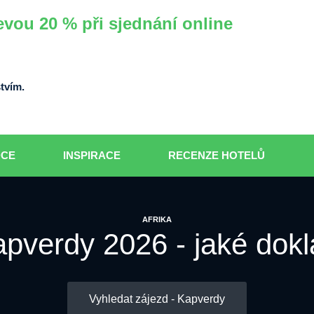
evou 20 % při sjednání online
tvím.
DCE
INSPIRACE
RECENZE HOTELŮ
AFRIKA
pverdy 2026 - jaké dokla
Vyhledat zájezd - Kapverdy