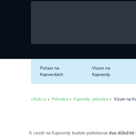
Počasí na
Vízum na
Kapverdách
Kapverdy
cKlub.cz
Průvodce
Kapverdy: průvodce
Vízum na Kap
K cestě na Kapverdy budete potřebovat
dva důležité