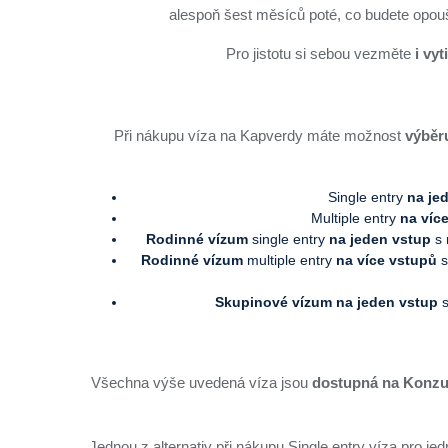
alespoň šest měsíců poté, co budete opo
Pro jistotu si sebou vezměte
i vy
Při nákupu víza na Kapverdy máte možnost
výběru
Single entry
na je
Multiple entry
na víc
Rodinné vízum
single entry
na jeden vstup
s
Rodinné vízum
multiple entry
na více vstupů
s
Skupinové vízum na jeden vstup
s
Všechna výše uvedená víza jsou
dostupná na Konzul
Jednou z alternativ při nákupu Single entry víza pro je