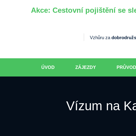
Akce: Cestovní pojištění se sl
Vzhůru za
dobrodružs
ÚVOD
ZÁJEZDY
PRŮVO
Vízum na Ka