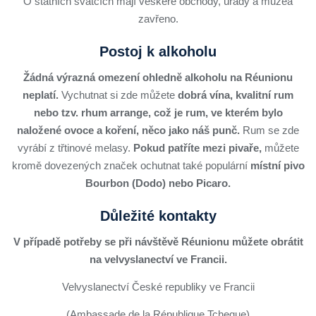
O státních svátcích mají veškeré obchody, úřady a muzea
zavřeno.
Postoj k alkoholu
Žádná výrazná omezení ohledně alkoholu na Réunionu
neplatí.
Vychutnat si zde můžete
dobrá vína, kvalitní rum
nebo tzv. rhum arrange, což je rum, ve kterém bylo
naložené ovoce a koření, něco jako náš punč.
Rum se zde
vyrábí z třtinové melasy.
Pokud patříte mezi pivaře,
můžete
kromě dovezených značek ochutnat také populární
místní pivo
Bourbon (Dodo) nebo Picaro.
Důležité kontakty
V případě potřeby se
při návštěvě Réunionu můžete obrátit
na velvyslanectví ve Francii.
Velvyslanectví České republiky ve Francii
(Ambassade de la République Tcheque)