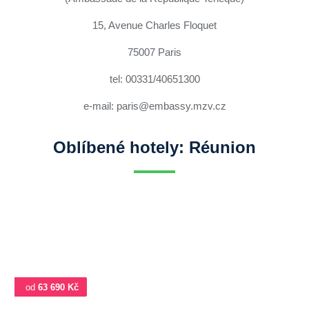
15, Avenue Charles Floquet
75007 Paris
tel: 00331/40651300
e-mail: paris@embassy.mzv.cz
Oblíbené hotely: Réunion
od
63 690 Kč