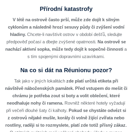
Přírodní katastrofy
V létě na ostrově často prší, může zde dojít k silným
cyklonům a následně hrozí sesuvy půdy či zvýšení vodní
hladiny.
Chcete-li navštívit ostrov v období dešťů, sledujte
předpověď počasí a dbejte zvýšené opatrnosti.
Na ostrově se
nachází aktivní sopka, může tedy dojít k sopečné činnosti
a
s tím spojenými dopravními uzavírkami.
Na co si dát na Réunionu pozor?
Tak jako v jiných lokalitách
zde platí určitá etiketa při
návštěvě náboženských památek.
Před vstupem do mešit či
chrámu je potřeba zout si boty a volit oblečení, které
neodhaluje nohy či ramena.
Rovněž některé hotely vyžadují
při večeři dlouhé šaty či kalhoty.
Pokud se chystáte odvézt si
z ostrovů nějaké mušle, korály či volně žijící zvířata nebo
rostliny, raději si to rozmyslete, platí zde totiž přísný zákaz.