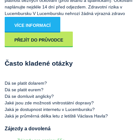
platnost běžných očkování (proti tetanu a spalničkám). Očkování
naplánujte nejdéle 14 dní před odjezdem. Zdravotní rizika v
Lucembursku V Lucembursku nehrozí žádná výrazná zdravo
VÍCE INFORMACÍ
PŘEJÍT DO PRŮVODCE
Často kladené otázky
Dá se platit dolarem?
Dá se platit eurem?
Dá se domluvit anglicky?
Jaké jsou zde možnosti vnitrostátní dopravy?
Jaká je dostupnost internetu v Lucembursku?
Jaká je průměrná délka letu z letiště Václava Havla?
Zájezdy a dovolená