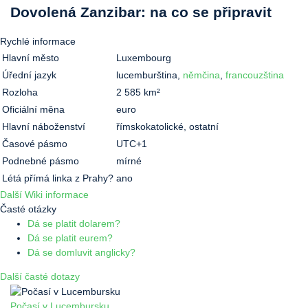
Dovolená Zanzibar: na co se připravit
Rychlé informace
Hlavní město
Luxembourg
Úřední jazyk
lucemburština,
němčina
,
francouzština
Rozloha
2 585 km²
Oficiální měna
euro
Hlavní náboženství
římskokatolické, ostatní
Časové pásmo
UTC+1
Podnebné pásmo
mírné
Létá přímá linka z Prahy?
ano
Další Wiki informace
Časté otázky
Dá se platit dolarem?
Dá se platit eurem?
Dá se domluvit anglicky?
Další časté dotazy
Počasí v Lucembursku