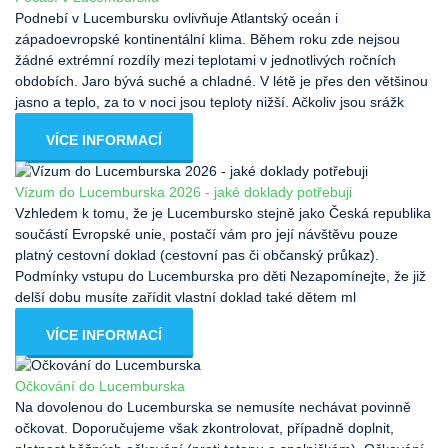
Podnebí v Lucembursku ovlivňuje Atlantský oceán i
západoevropské kontinentální klima. Během roku zde nejsou
žádné extrémní rozdíly mezi teplotami v jednotlivých ročních
obdobích. Jaro bývá suché a chladné. V létě je přes den většinou
jasno a teplo, za to v noci jsou teploty nižší. Ačkoliv jsou srážk
VÍCE INFORMACÍ
Vízum do Lucemburska 2026 - jaké doklady potřebuji
Vzhledem k tomu, že je Lucembursko stejně jako Česká republika
součástí Evropské unie, postačí vám pro její návštěvu pouze
platný cestovní doklad (cestovní pas či občanský průkaz).
Podmínky vstupu do Lucemburska pro děti Nezapomínejte, že již
delší dobu musíte zařídit vlastní doklad také dětem ml
VÍCE INFORMACÍ
Očkování do Lucemburska
Na dovolenou do Lucemburska se nemusíte nechávat povinně
očkovat. Doporučujeme však zkontrolovat, případně doplnit,