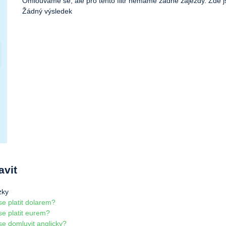
Omlouváme se, ale pro tento filtr nemáme žádné zájezdy. Zde js
Žádný výsledek
avit
zky
se platit dolarem?
se platit eurem?
se domluvit anglicky?