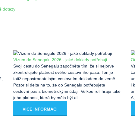
é dotazy
Vízum do Senegalu 2026 - jaké doklady potřebuji
O
Svoji cestu do Senegalu započněte tím, že si nejprve
Vz
zkontrolujete platnost svého cestovního pasu. Ten je
ča
ě,
totiž nepostradatelným cestovním dokladem do země.
ur
Pozor si dejte na to, že do Senegalu potřebujete
i 
cestovní pas s biometrickými údaji. Velkou roli hraje také
an
jeho platnost, která by měla být al
A,
VÍCE INFORMACÍ