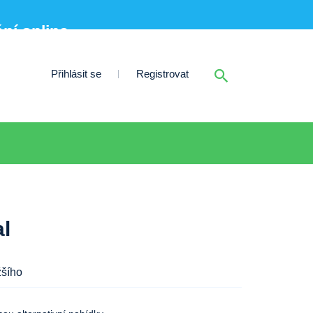
ní online
Přihlásit se
Registrovat
al
žšího