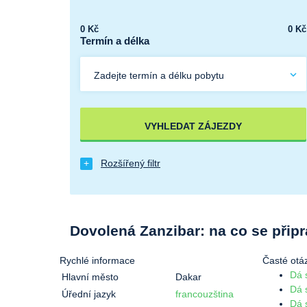
0
Kč
0
Kč
Termín a délka
Zadejte termín a délku pobytu
VYHLEDAT ZÁJEZDY
Rozšířený filtr
Dovolená Zanzibar: na co se připr
Rychlé informace
Časté otá
Dá 
Hlavní město
Dakar
Dá 
Úřední jazyk
francouzština
Dá 