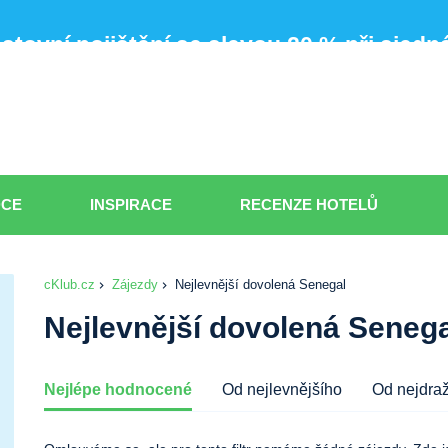
stovní pojištění se slevou 20 % při sjedná
DCE
INSPIRACE
RECENZE HOTELŮ
cKlub.cz
Zájezdy
Nejlevnější dovolená Senegal
Nejlevnější dovolená Seneg
Nejlépe hodnocené
Od nejlevnějšího
Od nejdra