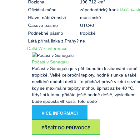
Rozloha
196 712 km²
Další čast
Oficiální měna
západoafrický frank
Hlavní náboženství
muslimské
Časové pásmo
UTC+0
Podnebné pásmo
tropické
Létá přímá linka z Prahy?
ne
Další Wiki informace
Počasí v Senegalu
Počasí v Senegalu je s přihlédnutím k situování země
tropické. Velké celoroční teploty, hodně slunka a také
nevlídné období dešťů. To přichází právě v letní sezón
kdy se maximální teploty mohou šplhat až ke 40 °C.
Když si k tomu přidáte ještě hodně deště, výsledkem
bude spousta vlhkosti. Toto obdo
VÍCE INFORMACÍ
PŘEJÍT DO PRŮVODCE