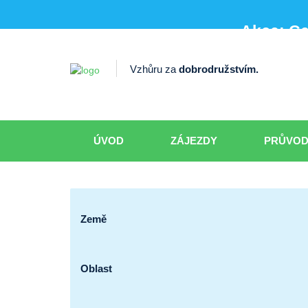
Akce: Ce
Vzhůru za
dobrodružstvím.
ÚVOD
ZÁJEZDY
PRŮVO
Země
Oblast