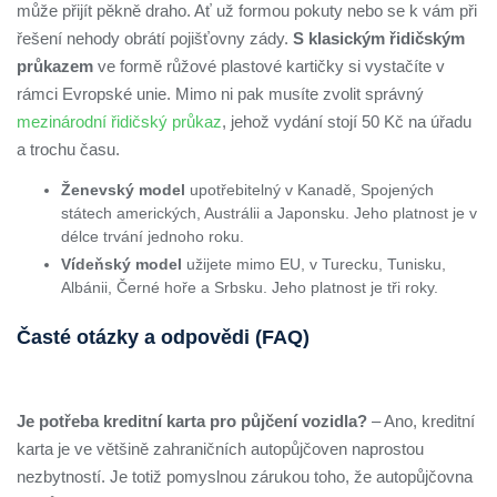
může přijít pěkně draho. Ať už formou pokuty nebo se k vám při
řešení nehody obrátí pojišťovny zády.
S klasickým řidičským
průkazem
ve formě růžové plastové kartičky si vystačíte v
rámci Evropské unie. Mimo ni pak musíte zvolit správný
mezinárodní řidičský průkaz
, jehož vydání stojí 50 Kč na úřadu
a trochu času.
Ženevský model
upotřebitelný v Kanadě, Spojených
státech amerických, Austrálii a Japonsku. Jeho platnost je v
délce trvání jednoho roku.
Vídeňský model
užijete mimo EU, v Turecku, Tunisku,
Albánii, Černé hoře a Srbsku. Jeho platnost je tři roky.
Časté otázky a odpovědi (FAQ)
Je potřeba kreditní karta pro půjčení vozidla?
– Ano, kreditní
karta je ve většině zahraničních autopůjčoven naprostou
nezbytností. Je totiž pomyslnou zárukou toho, že autopůjčovna