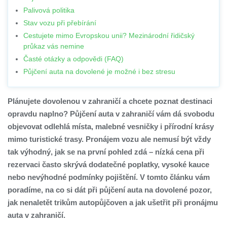
Palivová politika
Stav vozu při přebírání
Cestujete mimo Evropskou unii? Mezinárodní řidičský
průkaz vás nemine
Časté otázky a odpovědi (FAQ)
Půjčení auta na dovolené je možné i bez stresu
Plánujete dovolenou v zahraničí a chcete poznat destinaci
opravdu naplno? Půjčení auta v zahraničí vám dá svobodu
objevovat odlehlá místa, malebné vesničky i přírodní krásy
mimo turistické trasy. Pronájem vozu ale nemusí být vždy
tak výhodný, jak se na první pohled zdá – nízká cena při
rezervaci často skrývá dodatečné poplatky, vysoké kauce
nebo nevýhodné podmínky pojištění. V tomto článku vám
poradíme, na co si dát při půjčení auta na dovolené pozor,
jak nenaletět trikům autopůjčoven a jak ušetřit při pronájmu
auta v zahraničí.