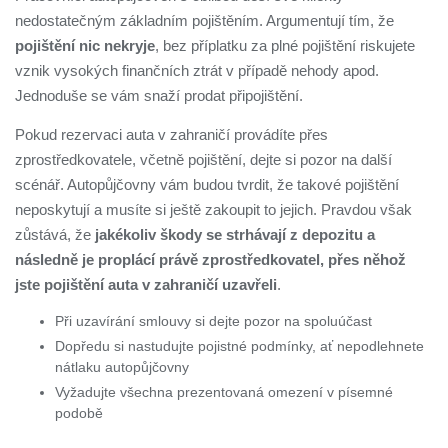
nedostatečným základním pojištěním. Argumentují tím, že
pojištění nic nekryje
, bez příplatku za plné pojištění riskujete
vznik vysokých finančních ztrát v případě nehody apod.
Jednoduše se vám snaží prodat připojištění.
Pokud rezervaci auta v zahraničí provádíte přes
zprostředkovatele, včetně pojištění, dejte si pozor na další
scénář. Autopůjčovny vám budou tvrdit, že takové pojištění
neposkytují a musíte si ještě zakoupit to jejich. Pravdou však
zůstává, že
jakékoliv škody se strhávají z depozitu a
následně je proplácí právě zprostředkovatel, přes něhož
jste pojištění auta v zahraničí uzavřeli
.
Při uzavírání smlouvy si dejte pozor na spoluúčast
Dopředu si nastudujte pojistné podmínky, ať nepodlehnete
nátlaku autopůjčovny
Vyžadujte všechna prezentovaná omezení v písemné
podobě