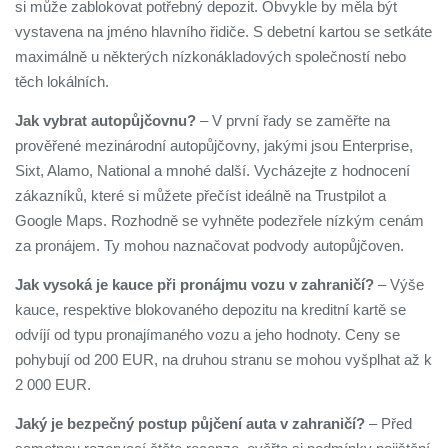
si může zablokovat potřebný depozit. Obvykle by měla být
vystavena na jméno hlavního řidiče. S debetní kartou se setkáte
maximálně u některých nízkonákladových společností nebo
těch lokálních.
Jak vybrat autopůjčovnu?
– V první řady se zaměřte na
prověřené mezinárodní autopůjčovny, jakými jsou Enterprise,
Sixt, Alamo, National a mnohé další. Vycházejte z hodnocení
zákazníků, které si můžete přečíst ideálně na Trustpilot a
Google Maps. Rozhodně se vyhněte podezřele nízkým cenám
za pronájem. Ty mohou naznačovat podvody autopůjčoven.
Jak vysoká je kauce při pronájmu vozu v zahraničí?
– Výše
kauce, respektive blokovaného depozitu na kreditní kartě se
odvíjí od typu pronajímaného vozu a jeho hodnoty. Ceny se
pohybují od 200 EUR, na druhou stranu se mohou vyšplhat až k
2 000 EUR.
Jaký je bezpečný postup půjčení auta v zahraničí?
– Před