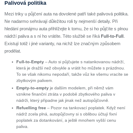
Palivová politika
Mezi triky u půjčení auta na dovolené patří také palivová politika.
Ne nadarmo sehrávají důležitou roli ty nejmenší detaily. Při
hledání pronájmu auta přihlížejte k tomu, že si ho půjčíte s plnou
nádrží paliva a s ní ho vrátíte. Této službě se říká
Full-to-Full
.
Existují totiž i jiné varianty, na nichž lze značným způsobem
prodělat.
Full-to-Empty
– Auto si půjčujete s natankovanou nádrží,
která je dražší než obvykle a vrátit ho můžete s prázdnou.
To se však nikomu nepodaří, takže vůz ke všemu vracíte se
zbytkovým palivem.
Empty-to-empty
je dalším modelem, při němž vám
vznikne finanční ztráta v podobě zbytkového paliva v
nádrži, který připadne jak jinak než autopůjčovně.
Refuelling free
– Pozor na tankovací poplatek. Když není
nádrž zcela plná, autopůjčovny si s oblibou účtují fixní
poplatek za dotankování, a ještě mnohem vyšší cenu
paliva.