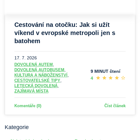
Cestování na otočku: Jak si užít
víkend v evropské metropoli jen s
batohem
Micro-trips neboli cestování na otočku je stále
populárnějším trendem. Jen si to představte sami. Po
17. 7. 2026
náročném dni v práci se v pátek rychle zabalíte,
,
DOVOLENÁ AUTEM
,
DOVOLENÁ AUTOBUSEM
sednete na letadlo, prozkoumát...
9 MINUT čtení
,
KULTURA A NÁBOŽENSTVÍ
4
,
CESTOVATELSKÉ TIPY
,
LETECKÁ DOVOLENÁ
ZAJÍMAVÁ MÍSTA
Komentáře (0)
Číst článek
Kategorie