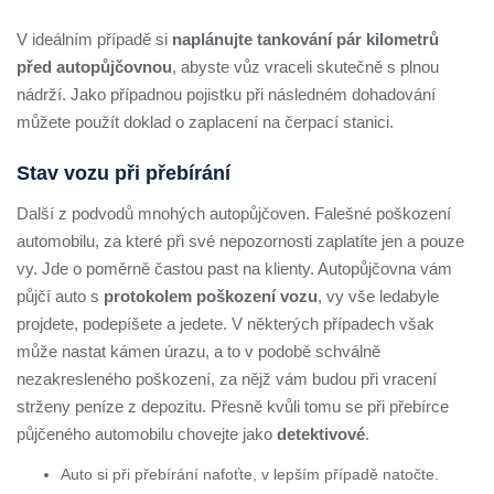
V ideálním případě si
naplánujte tankování pár kilometrů
před autopůjčovnou
, abyste vůz vraceli skutečně s plnou
nádrží. Jako případnou pojistku při následném dohadování
můžete použít doklad o zaplacení na čerpací stanici.
Stav vozu při přebírání
Další z podvodů mnohých autopůjčoven. Falešné poškození
automobilu, za které při své nepozornosti zaplatíte jen a pouze
vy. Jde o poměrně častou past na klienty. Autopůjčovna vám
půjčí auto s
protokolem poškození vozu
, vy vše ledabyle
projdete, podepíšete a jedete. V některých případech však
může nastat kámen úrazu, a to v podobě schválně
nezakresleného poškození, za nějž vám budou při vracení
strženy peníze z depozitu. Přesně kvůli tomu se při přebírce
půjčeného automobilu chovejte jako
detektivové
.
Auto si při přebírání nafoťte, v lepším případě natočte.