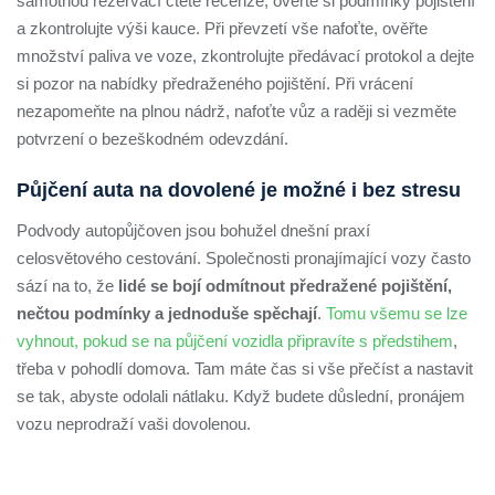
samotnou rezervací čtěte recenze, ověřte si podmínky pojištění
a zkontrolujte výši kauce. Při převzetí vše nafoťte, ověřte
množství paliva ve voze, zkontrolujte předávací protokol a dejte
si pozor na nabídky předraženého pojištění. Při vrácení
nezapomeňte na plnou nádrž, nafoťte vůz a raději si vezměte
potvrzení o bezeškodném odevzdání.
Půjčení auta na dovolené je možné i bez stresu
Podvody autopůjčoven jsou bohužel dnešní praxí
celosvětového cestování. Společnosti pronajímající vozy často
sází na to, že
lidé se bojí odmítnout předražené pojištění,
nečtou podmínky a jednoduše spěchají
.
Tomu všemu se lze
vyhnout, pokud se na půjčení vozidla připravíte s předstihem
,
třeba v pohodlí domova. Tam máte čas si vše přečíst a nastavit
se tak, abyste odolali nátlaku. Když budete důslední, pronájem
vozu neprodraží vaši dovolenou.