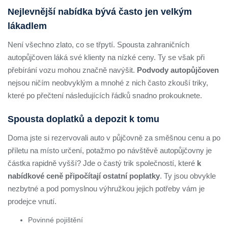
Nejlevnější nabídka bývá často jen velkým
lákadlem
Není všechno zlato, co se třpytí. Spousta zahraničních
autopůjčoven láká své klienty na nízké ceny. Ty se však při
přebírání vozu mohou značně navýšit.
Podvody autopůjčoven
nejsou ničím neobvyklým a mnohé z nich často zkouší triky,
které po přečtení následujících řádků snadno prokouknete.
Spousta doplatků a depozit k tomu
Doma jste si rezervovali auto v půjčovně za směšnou cenu a po
příletu na místo určení, potažmo po návštěvě autopůjčovny je
částka rapidně vyšší? Jde o častý trik společností, které
k
nabídkové ceně připočítají ostatní poplatky
. Ty jsou obvykle
nezbytné a pod pomyslnou výhružkou jejich potřeby vám je
prodejce vnutí.
Povinné pojištění