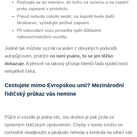
Podívejte se do interiéru, do kufru na rezervu a na ostatní
prvky zapsané v protokolu.
Pokud nebude cokoliv sedět, na kapotě bude další
škrábanec, vyžadujte pečlivé zapsání.
Při odevzdání vozu proveďte opět důkladné
nafocení/natočení vozidla.
Jedině tak můžete vyzrát na jeden z obvyklých podvodů
autopůjčoven, protože
co není psáno, to se jen těžko
dokazuje
. A přesně na takový přístup klientů řada společností
netrpělivě čeká.
Cestujete mimo Evropskou unii? Mezinárodní
řidičský průkaz vás nemine
Půjčit si vozidlo je jedna věc, tou druhou je pak jízda se
správným řidičským oprávněním. Chyby v tomto směru se
rozhodně neodpouští a jakákoliv nehoda a kontrola na silnici vás