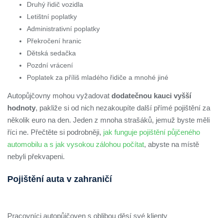
Druhý řidič vozidla
Letištní poplatky
Administrativní poplatky
Překročení hranic
Dětská sedačka
Pozdní vrácení
Poplatek za příliš mladého řidiče a mnohé jiné
Autopůjčovny mohou vyžadovat
dodatečnou kauci vyšší
hodnoty
, pakliže si od nich nezakoupíte další přímé pojištění za
několik euro na den. Jeden z mnoha strašáků, jemuž byste měli
říci ne. Přečtěte si podrobněji,
jak funguje pojištění půjčeného
automobilu a s jak vysokou zálohou počítat
, abyste na místě
nebyli překvapeni.
Pojištění auta v zahraničí
Pracovníci autopůjčoven s oblibou děsí své klienty