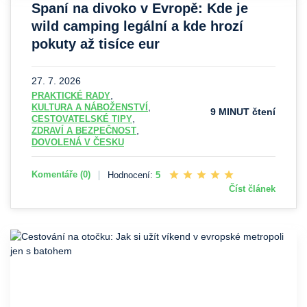
Spaní na divoko v Evropě: Kde je
wild camping legální a kde hrozí
pokuty až tisíce eur
Zapadá slunce, kolem šumí les a před vámi se třpytí
nádherné jezero. Stavíte stan na romantickém místě a
27. 7. 2026
těšíte se na klidnou noc. Jenže co je v jedné evropské
,
PRAKTICKÉ RADY
,
KULTURA A NÁBOŽENSTVÍ
zemi dovoleno, je v ...
9 MINUT čtení
,
CESTOVATELSKÉ TIPY
,
ZDRAVÍ A BEZPEČNOST
DOVOLENÁ V ČESKU
Komentáře (0)
Hodnocení:
5
Číst článek