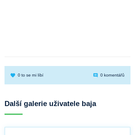
0
to se mi líbí
0 komentářů
Další galerie uživatele baja