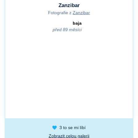
Zanzibar
Fotografie z
Zanzibar
baja
před 89 měsíci
3
to se mi líbí
Zobrazit celou galerii