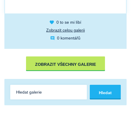
0
to se mi líbí
Zobrazit celou galerii
0 komentářů
ZOBRAZIT VŠECHNY GALERIE
Hledat