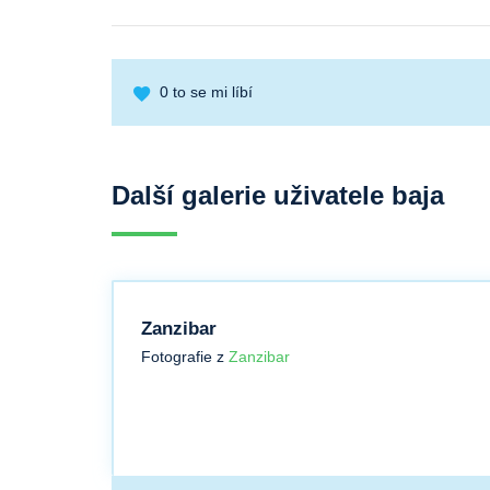
0
to se mi líbí
Další galerie uživatele baja
Zanzibar
Fotografie z
Zanzibar