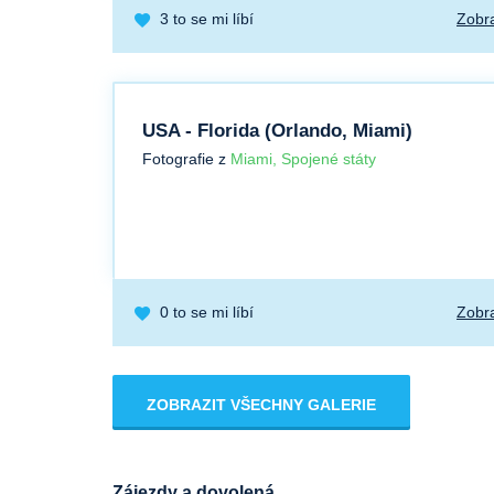
3
to se mi líbí
Zobra
USA - Florida (Orlando, Miami)
Fotografie z
Miami, Spojené státy
0
to se mi líbí
Zobra
ZOBRAZIT VŠECHNY GALERIE
Zájezdy a dovolená