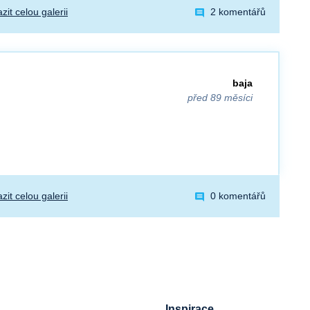
zit celou galerii
2 komentářů
baja
před 89 měsíci
zit celou galerii
0 komentářů
Inspirace