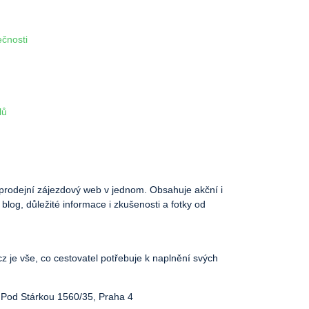
ečnosti
lů
 a prodejní zájezdový web v jednom. Obsahuje akční i
 blog, důležité informace i zkušenosti a fotky od
.cz je vše, co cestovatel potřebuje k naplnění svých
o, Pod Stárkou 1560/35, Praha 4