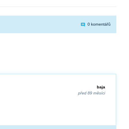
0 komentářů
baja
před 89 měsíci