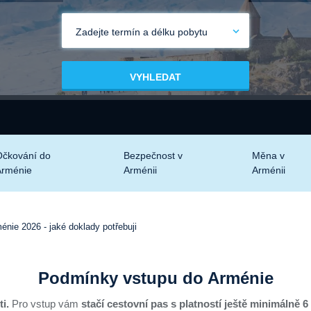
Zadejte termín a délku pobytu
VYHLEDAT
čkování do
Bezpečnost v
Měna v
Arménie
Arménii
Arménii
nie 2026 - jaké doklady potřebuji
Podmínky vstupu do Arménie
i.
Pro vstup vám
stačí cestovní pas s platností ještě minimálně