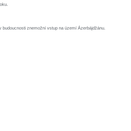
oku.
v budoucnosti znemožní vstup na území Ázerbájdžánu.