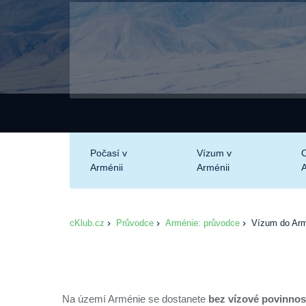
Počasí v
Vízum v
O
Arménii
Arménii
cKlub.cz
Průvodce
Arménie: průvodce
Vízum do Armé
Na území Arménie se dostanete
bez vízové povinnost