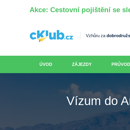
Akce: Cestovní pojištění se sl
Vzhůru za
dobrodružs
ÚVOD
ZÁJEZDY
PRŮVO
Vízum do Ar