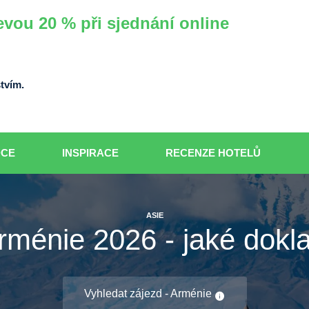
evou 20 % při sjednání online
tvím.
DCE
INSPIRACE
RECENZE HOTELŮ
ASIE
ménie 2026 - jaké dokla
Vyhledat zájezd - Arménie