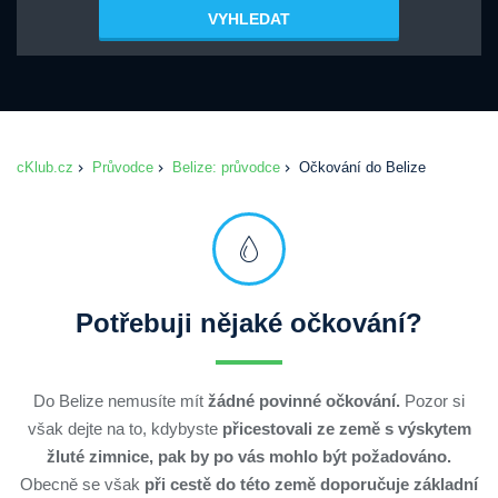
VYHLEDAT
cKlub.cz
Průvodce
Belize: průvodce
Očkování do Belize
Potřebuji nějaké očkování?
Do Belize nemusíte mít
žádné povinné očkování.
Pozor si
však dejte na to, kdybyste
přicestovali ze země s výskytem
žluté zimnice, pak by po vás mohlo být požadováno.
Obecně se však
při cestě do této země doporučuje základní