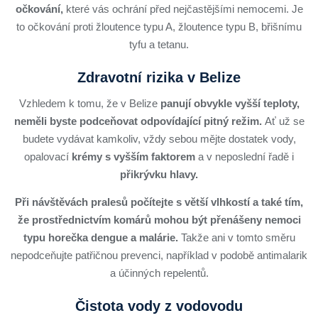
očkování,
které vás ochrání před nejčastějšími nemocemi. Je
to očkování proti žloutence typu A, žloutence typu B, břišnímu
tyfu a tetanu.
Zdravotní rizika v Belize
Vzhledem k tomu, že v Belize
panují obvykle vyšší teploty,
neměli byste podceňovat odpovídající pitný režim.
Ať už se
budete vydávat kamkoliv, vždy sebou mějte dostatek vody,
opalovací
krémy s vyšším faktorem
a v neposlední řadě i
přikrývku hlavy.
Při návštěvách pralesů počítejte s větší vlhkostí
a také tím,
že prostřednictvím komárů mohou být přenášeny nemoci
typu horečka dengue a malárie.
Takže ani v tomto směru
nepodceňujte patřičnou prevenci, například v podobě antimalarik
a účinných repelentů.
Čistota vody z vodovodu