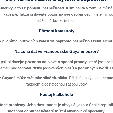
eriky, a to i z pohledu bezpečnosti. Kriminalita v zemi je mírná
ní kapsáře.
Takže si
dávejte pozor na své osobní věci,
které mimoch
plážích či kdekoliv jinde.
Přírodní katastrofy
 je
v rámci přírodních katastrof naprosto bezpečnou zemí.
Nemus
Na co si dát ve Francouzské Guyaně pozor?
, pak si
dávejte pozor na odlivové a spodní proudy, které jsou ce
eměli podceňovat riziko jedovaných plazů a podobných tvorů.
Db
Guyaně může stát také silné sluníčko.
Při delších výletech
nepodc
faktorem a dostatečnou zásobu vody.
Postoj k alkoholu
ádné problémy. Jeho dostupnost je obvyklá, jako v České republi
možnost ochutnat některé místní alkoholické speciality
.