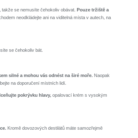
,
takže se nemusíte čehokoliv obávat.
Pouze tržiště a
odem neodkládejte ani na viditelná místa v autech, na
íte se čehokoliv bát.
lkem silné a mohou vás odnést na širé moře.
Naopak
ejte na doporučení místních lidí.
eňujte pokrývku hlavy,
opalovací krém s vysokým
ce.
Kromě dovozových destilátů máte samozřejmě