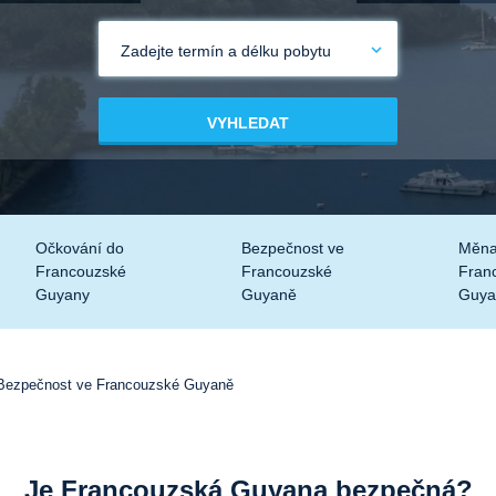
Zadejte termín a délku pobytu
VYHLEDAT
Očkování do
Bezpečnost ve
Měna
Francouzské
Francouzské
Fran
Guyany
Guyaně
Guya
Bezpečnost ve Francouzské Guyaně
Je Francouzská Guyana bezpečná?