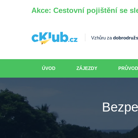
Akce: Cestovní pojištění se sl
Vzhůru za
dobrodružs
ÚVOD
ZÁJEZDY
PRŮVO
Bezpe