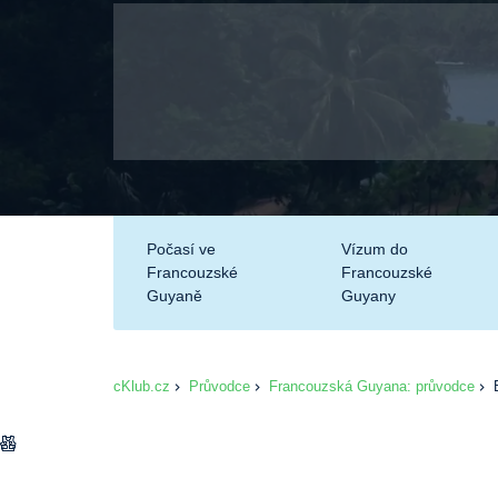
Počasí ve
Vízum do
Francouzské
Francouzské
Guyaně
Guyany
cKlub.cz
Průvodce
Francouzská Guyana: průvodce