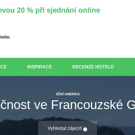
evou 20 % při sjednání online
tvím.
DCE
INSPIRACE
RECENZE HOTELŮ
JIŽNÍ AMERIKA
čnost ve Francouzské 
Vyhledat zájezd