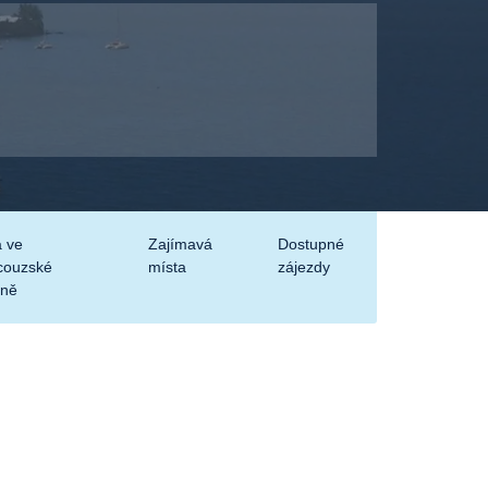
 ve
Zajímavá
Dostupné
couzské
místa
zájezdy
ně