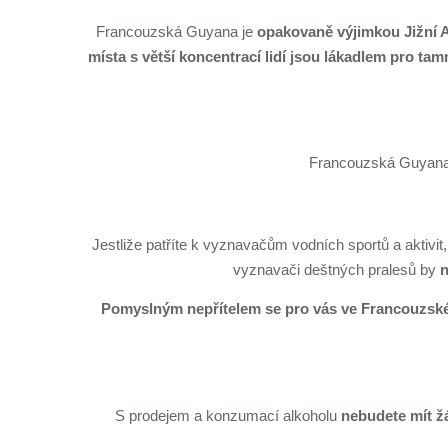
Francouzská Guyana je
opakovaně výjimkou Jižní Am
místa s větší koncentrací lidí jsou lákadlem pro tam
Francouzská Guyana
Jestliže patříte k vyznavačům vodních sportů a aktivit
vyznavači deštných pralesů by
n
Pomyslným nepřítelem se pro vás ve Francouzské 
S prodejem a konzumací alkoholu
nebudete mít ž