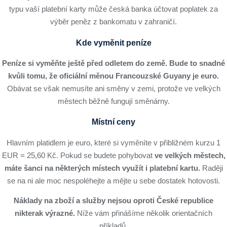
typu vaší platební karty může česká banka účtovat poplatek za
výběr peněz z bankomatu v zahraničí.
Kde vyměnit peníze
Peníze si vyměňte ještě před odletem do země. Bude to snadné
kvůli tomu, že oficiální měnou Francouzské Guyany je euro.
Obávat se však nemusíte ani směny v zemi, protože ve velkých
městech běžně fungují směnárny.
Místní ceny
Hlavním platidlem je euro, které si vyměníte v přibližném kurzu 1
EUR = 25,60 Kč. Pokud se budete pohybovat
ve velkých městech,
máte šanci na některých místech využít i platební kartu.
Raději
se na ni ale moc nespoléhejte a mějte u sebe dostatek hotovosti.
Náklady na zboží a služby nejsou oproti České republice
nikterak výrazné.
Níže vám přinášíme několik orientačních
příkladů.