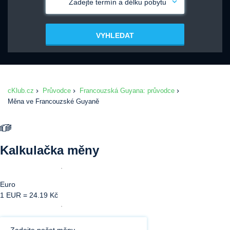
Zadejte termín a délku pobytu
VYHLEDAT
cKlub.cz
Průvodce
Francouzská Guyana: průvodce
Měna ve Francouzské Guyaně
Kalkulačka měny
Euro
1 EUR = 24.19 Kč