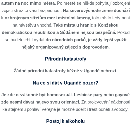
autem na noc mimo města.
Po městě se někde pohybují ozbrojení
vojáci střežící vaši bezpečnost.
Na severovýchodě země dochází
k ozbrojeným střetům mezi místními kmeny,
toto místo tedy není
na návštěvu vhodné.
Také místa u hranic s Konžskou
demokratickou republikou a Súdánem nejsou bezpečná.
Pokud
se budete chtít vydat
do národních parků, je vždy lepší využít
nějaký organizovaný zájezd s doprovodem.
Přírodní katastrofy
Žádné přírodní katastrofy běžně v Ugandě nehrozí.
Na co si dát v Ugandě pozor?
Je zde nezákonné být homosexuál. Lesbické páry nebo gayové
zde nesmí dávat najevo svou orientaci.
Za projevování náklonosti
ke stejnému pohlaví veřejně je možné udělit i trest odnětí svobody.
Postoj k alkoholu