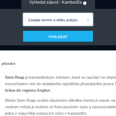
Vyhledat zájezd - Kambodža
Zadejte termín a délku pobytu
VYHLEDAT
 průvodce
Siem Reap
je kambodžským městem, které se nachází ve stejnoj
mimochodem ústí do nedalekého největšího jihoasijského jezera 
brána do regionu Angkor.
Město Siem Reap vzniklo sloučením několika menších vesnic na po
centrum města je tvořeno ve francouzském stylu a zpozorovatelné
jedno z nejrychleji rostoucích měst v Kambodže.