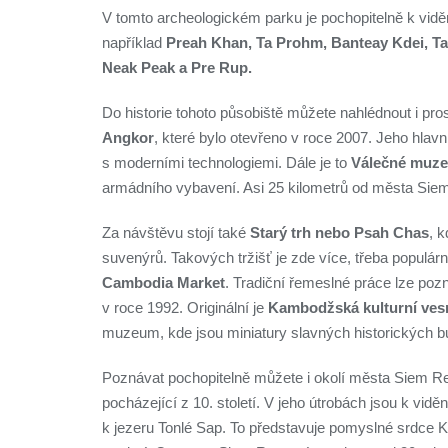
V tomto archeologickém parku je pochopitelně k viděn
například
Preah Khan, Ta Prohm, Banteay Kdei, T
Neak Peak a Pre Rup.
Do historie tohoto působiště můžete nahlédnout i pro
Angkor
, které bylo otevřeno v roce 2007. Jeho hlav
s moderními technologiemi. Dále je to
Válečné muz
armádního vybavení. Asi 25 kilometrů od města Sie
Za návštěvu stojí také
Starý trh nebo Psah Chas
, 
suvenýrů. Takových tržišť je zde více, třeba populárn
Cambodia Market
. Tradiční řemeslné práce lze poz
v roce 1992. Originální je
Kambodžská kulturní ves
muzeum, kde jsou miniatury slavných historických bu
Poznávat pochopitelně můžete i okolí města Siem R
pocházející z 10. století. V jeho útrobách jsou k vid
k jezeru Tonlé Sap. To představuje pomyslné srdce 