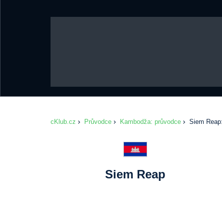
cKlub.cz
Průvodce
Kambodža: průvodce
Siem Reap:
Siem Reap