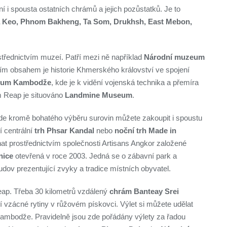
í i spousta ostatních chrámů a jejich pozůstatků. Je to
a Keo, Phnom Bakheng, Ta Som, Drukhsh, East Mebon,
střednictvím muzeí. Patří mezi ně například
Národní muzeum
ním obsahem je historie Khmerského království ve spojení
eum Kambodže
, kde je k vidění vojenská technika a přemíra
m Reap je situováno
Landmine Museum
.
kde kromě bohatého výběru surovin můžete zakoupit i spoustu
í centrální
trh Phsar Kandal
nebo
noční trh Made in
nat prostřednictvím společnosti Artisans Angkor založené
nice
otevřená v roce 2003. Jedná se o zábavní park a
dov prezentující zvyky a tradice místních obyvatel.
eap. Třeba 30 kilometrů vzdálený
chrám Banteay Srei
ění vzácné rytiny v růžovém pískovci. Výlet si můžete udělat
Kambodže. Pravidelně jsou zde pořádány výlety za řadou