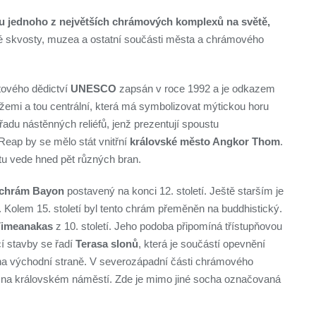
 jednoho z největších chrámových komplexů na světě,
ké skvosty, muzea a ostatní součásti města a chrámového
ového dědictví
UNESCO
zapsán v roce 1992 a je odkazem
ěžemi a tou centrální, která má symbolizovat mýtickou horu
adu nástěnných reliéfů, jenž prezentují spoustu
Reap by se mělo stát vnitřní
královské město Angkor Thom
.
u vede hned pět různých bran.
chrám Bayon
postavený na konci 12. století. Ještě starším je
 Kolem 15. století byl tento chrám přeměněn na buddhistický.
Vimeanakas
z 10. století. Jeho podoba připomíná třístupňovou
cí stavby se řadí
Terasa slonů
, která je součástí opevnění
na východní straně. V severozápadní části chrámového
 na královském náměstí. Zde je mimo jiné socha označovaná