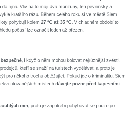
 do října. Vliv na to mají dva monzuny, ten pevninský a
vykle kratšího rázu. Během celého roku si ve městě Siem
ploty pohybují kolem
27 °C až 35 °C.
V chladném období to
hledu počasí lze označit leden až březen.
o
bezpečné
, i když o něm mohou kolovat nejrůznější zvěsti.
rodejců, kteří se snaží na turistech vydělávat, a proto je
t pro někoho trochu obtěžující. Pokud jde o kriminalitu, Siem
frekventovanějších místech
dávejte pozor před kapesními
buchlých min
, proto je zapotřebí pohybovat se pouze po