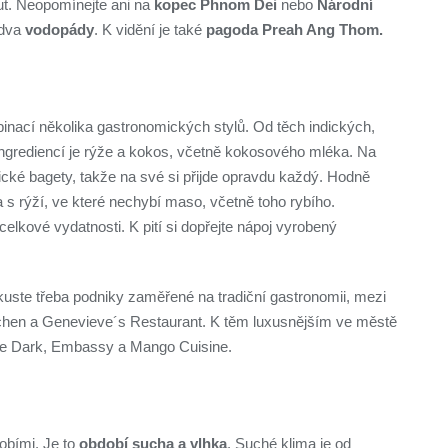
ut. Neopomínejte ani na
kopec Phnom Dei
nebo
Národní
dva
vodopády
. K vidění je také
pagoda Preah Ang Thom.
cí několika gastronomických stylů. Od těch indických,
ngrediencí je rýže a kokos, včetně kokosového mléka. Na
ické bagety, takže na své si přijde opravdu každý. Hodně
ka s rýží, ve které nechybí maso, včetně toho rybího.
lkové vydatnosti. K pití si dopřejte nápoj vyrobený
kuste třeba podniky zaměřené na tradiční gastronomii, mezi
tchen a Genevieve´s Restaurant. K těm luxusnějším ve městě
the Dark, Embassy a Mango Cuisine.
obími. Je to
období sucha a vlhka
. Suché klima je od