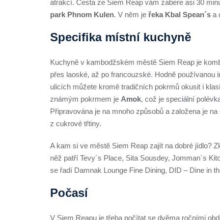
atrakcí. Cesta ze Siem Reap vám zabere asi 30 min
park Phnom Kulen
. V něm je
řeka Kbal Spean´s
a 
Specifika místní kuchyně
Kuchyně v kambodžském městě Siem Reap je kombina
přes laoské, až po francouzské. Hodně používanou i
ulicích můžete kromě tradičních pokrmů okusit i klas
známým pokrmem je
Amok
, což je speciální polév
Připravována je na mnoho způsobů a založena je na ce
z cukrové třtiny.
A kam si ve městě Siem Reap zajít na dobré jídlo? Z
něž patří Tevy´s Place, Sita Sousdey, Jomman´s Ki
se řadí Damnak Lounge Fine Dining, DID – Dine in 
Počasí
V Siem Reapu je třeba počítat se dvěma ročními obd