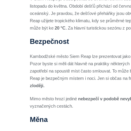
listopadu do května. Období dešťů přichází od června
oceánský. Je pravdou, že dešťové přeháňky jsou ob
Reap užijete tropického klimatu, kdy se průměrné te
může být ke
20 °C.
Za hlavní turistickou sezónu z po
Bezpečnost
Kambodžské město Siem Reap lze prezentovat jak
Pozor byste si měli dát hlavně na praktiky některých p
zapotřebí na spoustě míst často smlouvat. To může bý
Reap je bezpečným místem i noci. Jen si občas na 
zloději.
Mimo město hrozí jediné
nebezpečí v podobě nevy
vyznačených cestách.
Měna