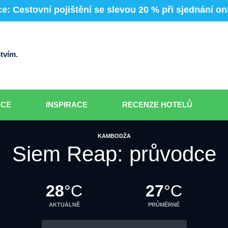
e: Cestovní pojištění se slevou 20 % při sjednání on
tvím.
DCE
INSPIRACE
RECENZE HOTELŮ
KAMBODŽA
Siem Reap: průvodce
28
°C
27
°C
AKTUÁLNĚ
PRŮMĚRNĚ