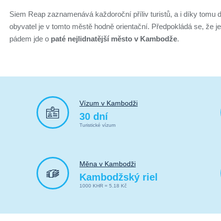
Siem Reap zaznamenává každoroční příliv turistů, a i díky tomu do
obyvatel je v tomto městě hodně orientační. Předpokládá se, že je t
pádem jde o
paté nejlidnatější město v Kambodže
.
Vízum v Kambodži
30 dní
Turistické vízum
Měna v Kambodži
Kambodžský riel
1000 KHR = 5.18 Kč