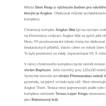
Město
Siem Reap
je
výchozím bodem pro návštěvu
kterým je Angkor
. Obdivovat můžete architektonic
komplexu.
Chrámový komplex
Angkor Wat
byl na seznam svět
na Khmerskou civilizaci. Angkor Wat se pyšní pěti v
Meru. Při prozkoumávání tohoto místa lze obdivovat ř
hinduistických příběhů. Vaším cílem ve městě Siem 
To bylo postaveno za vlády Jayavarmana VII. K měst
V rámci chrámového komplexu byste neměli minout
chrám Baphuon
. Jeho rozměry jsou 120x100 metrů.
Vynechat nesmíte ani
chrám Phimeanakas neboli 
pyramidu, na jejímž vrcholu byla věž. Mezi ohromují
Angkor Thom. Terasa nese pojmenování podle rytin 
komplexu neminete
Terasu Leper Kinga
situovanou
jako
Malomocný král.