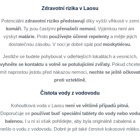
Zdravotní rizika v Laosu
Potenciální
zdravotní riziko představují
díky vyšší vlhkosti v zemi
komáři.
Ty jsou častými
přenašeči nemocí.
Výjimkou není ani
výskyt
malárie.
Proto
používejte účinné repelenty
a mějte jejich
dostatečnou zásobu. V noci je dobré spát pod
moskytiérou.
Jestliže se budete pohybovat v odlehlejších lokalitách a vesnicích,
vyhněte se kontaktu s volně se potulujícími zvířaty.
Pokud chcete
mít naprostou jistotu před nákazou nemoci,
nechte se ještě očkovat
proti vzteklině.
Čistota vody z vodovodu
Kohoutková voda v Laosu
není ve většině případů pitná.
Doporučuje se
používat buď speciální tablety do vody nebo vodu
balenou.
I u ní si však pohlídejte, aby byla originálně zabalená a
nešlo o vodu z vodovodu. Dobré je pít také čerstvé kokosové mléko.