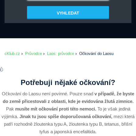
VYHLEDAT
cKlub.cz
Průvodce
Laos: průvodce
Očkování do Laosu
Potřebuji nějaké očkování?
Očkování do Laosu není povinné. Pouze snad
v případě, že byste
do země přicestovali z oblasti, kde je evidována žlutá zimnice.
Pak
musíte mít očkování proti této nemoci.
To je však jediná
výjimka.
Jinak tu jsou spíše doporučovaná očkování,
mezi která
patří rozhodně žloutenka typu A, žloutenka typu B, tetanus, břišní
tyfus a japonská encefalitida.