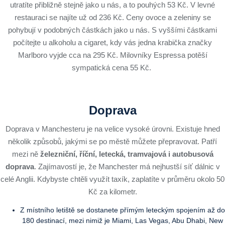
utratíte přibližně stejně jako u nás, a to pouhých 53 Kč. V levné
restauraci se najíte už od 236 Kč. Ceny ovoce a zeleniny se
pohybují v podobných částkách jako u nás. S vyššími částkami
počítejte u alkoholu a cigaret, kdy vás jedna krabička značky
Marlboro vyjde cca na 295 Kč. Milovníky Espressa potěší
sympatická cena 55 Kč.
Doprava
Doprava v Manchesteru je na velice vysoké úrovni. Existuje hned
několik způsobů, jakými se po městě můžete přepravovat. Patří
mezi ně
železniční, říční, letecká, tramvajová i autobusová
doprava
. Zajímavostí je, že Manchester má nejhustší síť dálnic v
celé Anglii. Kdybyste chtěli využít taxík, zaplatíte v průměru okolo 50
Kč za kilometr.
Z místního letiště se dostanete přímým leteckým spojením až do
180 destinací, mezi nimiž je Miami, Las Vegas, Abu Dhabi, New