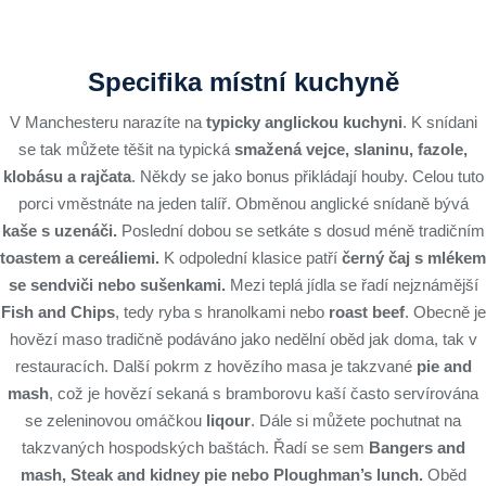
Specifika místní kuchyně
V Manchesteru narazíte na
typicky anglickou kuchyni
. K snídani
se tak můžete těšit na typická
smažená vejce, slaninu, fazole,
klobásu a rajčata
. Někdy se jako bonus přikládají houby. Celou tuto
porci vměstnáte na jeden talíř. Obměnou anglické snídaně bývá
kaše s uzenáči.
Poslední dobou se setkáte s dosud méně tradičním
toastem a cereáliemi.
K odpolední klasice patří
černý čaj s mlékem
se sendviči nebo sušenkami.
Mezi teplá jídla se řadí nejznámější
Fish and Chips
, tedy ryba s hranolkami nebo
roast beef
. Obecně je
hovězí maso tradičně podáváno jako nedělní oběd jak doma, tak v
restauracích. Další pokrm z hovězího masa je takzvané
pie and
mash
, což je hovězí sekaná s bramborovu kaší často servírována
se zeleninovou omáčkou
liqour
. Dále si můžete pochutnat na
takzvaných hospodských baštách. Řadí se sem
Bangers and
mash,
Steak and kidney pie nebo Ploughman’s lunch.
Oběd