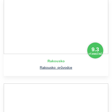
9.3
VÝJIMEČNÉ
Rakousko
Rakousko: průvodce