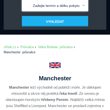
Zadejte termín a délku pobytu
VYHLEDAT
cKlub.cz
Průvodce
Velká Británie: průvodce
Manchester: průvodce
Manchester
Manchester
leží východně od pobřeží moře. Je obklopen
vřesovišti a skrze něj protéká
řeka Irwell
. Ze severu je
obestoupen horskými
hřebeny Pennin
. Nejbližší velká města
jsou Sheffiled a Liverpool. Manchester se proslavil zejména v