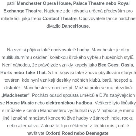
patří
Manchester Opera House, Palace Theatre nebo Royal
Exchange Theatre.
Najdeme zde i divadla určená především pro
mladé lidi, jako třeba
Contact Theatre
. Obdivovatele tance nadchne
divadlo
DanceHouse.
Na své si přijdou také obdivovatelé hudby. Manchester je díky
multikulturnímu osídlení kolébkou širokého výběru hudebních stylů.
Není náhodou, že právě zde vznikly kapely jako
Bee Gees, Oasis,
Hurts nebo Take That.
S tím souvisí také znovu obydlování starých
továren, kde nyní vznikají desítky nočních klubů, barů, hospod a
diskoték. Manchester v noci nespí. Možná proto se mu přezdívá
„
Madchester
”. Pochází odsud spousta umělců a DJ’s zabývajících
se
House Music
nebo
elektronickou hudbou
. Veškeré tyto libůstky
si můžete v centru Manchesteru vychutnat i vy. V nabídce je mimo
jiné i značné množství koncertů živé hudby v žánrech indie, rocku
nebo alternative. Zatoužíte-li po některém z těchto míst, určitě
navštivte
Oxford Road nebo Deansgate
.