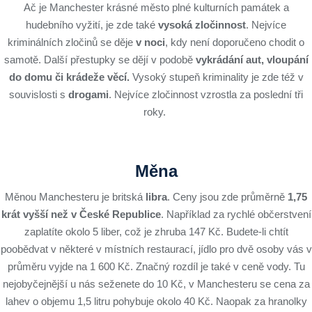
Ač je Manchester krásné město plné kulturních památek a
hudebního vyžití, je zde také
vysoká zločinnost
. Nejvíce
kriminálních zločinů se děje
v noci
, kdy není doporučeno chodit o
samotě. Další přestupky se dějí v podobě
vykrádání aut, vloupání
do domu či krádeže věcí.
Vysoký stupeň kriminality je zde též v
souvislosti s
drogami
. Nejvíce zločinnost vzrostla za poslední tři
roky.
Měna
Měnou Manchesteru je britská
libra
. Ceny jsou zde průměrně
1,75
krát vyšší než v České Republice
. Například za rychlé občerstvení
zaplatíte okolo 5 liber, což je zhruba 147 Kč. Budete-li chtít
poobědvat v některé v místních restaurací, jídlo pro dvě osoby vás v
průměru vyjde na 1 600 Kč. Značný rozdíl je také v ceně vody. Tu
nejobyčejnější u nás seženete do 10 Kč, v Manchesteru se cena za
lahev o objemu 1,5 litru pohybuje okolo 40 Kč. Naopak za hranolky