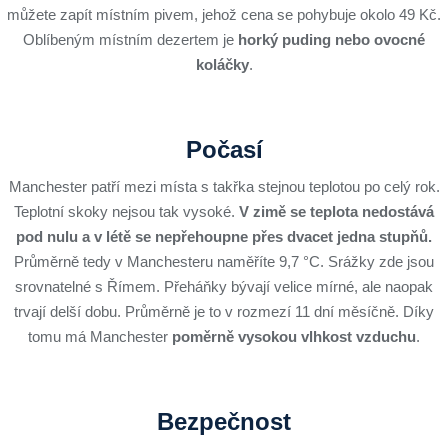
můžete zapít místním pivem, jehož cena se pohybuje okolo 49 Kč.
Oblíbeným místním dezertem je
horký puding nebo ovocné
koláčky
.
Počasí
Manchester patří mezi místa s takřka stejnou teplotou po celý rok.
Teplotní skoky nejsou tak vysoké.
V zimě se teplota nedostává
pod nulu a v létě se nepřehoupne přes dvacet jedna stupňů.
Průměrně tedy v Manchesteru naměříte 9,7 °C. Srážky zde jsou
srovnatelné s Římem. Přeháňky bývají velice mírné, ale naopak
trvají delší dobu. Průměrně je to v rozmezí 11 dní měsíčně. Díky
tomu má Manchester
poměrně vysokou vlhkost vzduchu
.
Bezpečnost