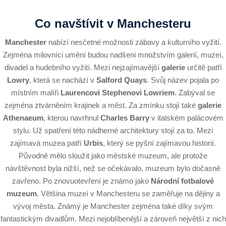
Co navštívit v Manchesteru
Manchester
nabízí nesčetné možnosti zábavy a kulturního vyžití.
Zejména milovníci umění budou nadšeni množstvím galerií, muzeí,
divadel a hudebního vyžití. Mezi nejzajímavější
galerie
určitě patří
Lowry
, která se nachází v
Salford Quays
. Svůj název pojala po
místním malíři
Laurencovi Stephenovi Lowriem
. Zabýval se
zejména ztvárněním krajinek a měst. Za zmínku stojí také
galerie
Athenaeum
, kterou navrhnul
Charles Barry
v italském palácovém
stylu. Už spatření této nádherné architektury stojí za to. Mezi
zajímavá muzea patří
Urbis
, který se pyšní zajímavou historií.
Původně mělo sloužit jako městské muzeum, ale protože
návštěvnost byla nižší, než se očekávalo, muzeum bylo dočasně
zavřeno. Po znovuotevření je známo jako
Národní fotbalové
muzeum
. Většina muzeí v Manchesteru se zaměřuje na dějiny a
vývoj města. Známý je Manchester zejména také díky svým
fantastickým divadlům. Mezi nejoblíbenější a zároveň největší z nich