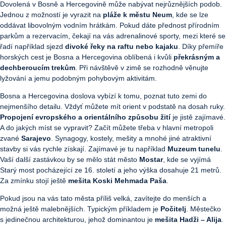
Dovolená v Bosně a Hercegovině může nabývat nejrůznějších podob.
Jednou z možností je vyrazit na
pláže k městu Neum
, kde se lze
oddávat libovolným vodním hrátkám. Pokud dáte přednost přírodním
parkům a rezervacím, čekají na vás adrenalinové sporty, mezi které se
řadí například sjezd
divoké řeky na raftu nebo kajaku
. Díky přemíře
horských cest je Bosna a Hercegovina oblíbená i kvůli
překrásným a
dechberoucím trekům
. Při návštěvě v zimě se rozhodně věnujte
lyžování a jemu podobným pohybovým aktivitám.
Bosna a Hercegovina doslova vybízí k tomu, poznat tuto zemi do
nejmenšího detailu. Vždyť můžete mít orient v podstatě na dosah ruky.
Propojení evropského a orientálního způsobu žití
je jistě zajímavé.
A do jakých míst se vypravit? Začít můžete třeba v hlavní metropoli
zvané
Sarajevo
. Synagogy, kostely, mešity a mnohé jiné atraktivní
stavby si vás rychle získají. Zajímavé je tu například
Muzeum tunelu
.
Vaší další zastávkou by se mělo stát město
Mostar
, kde se vyjímá
Starý most pocházející ze 16. století a jeho výška dosahuje 21 metrů.
Za zmínku stojí ještě
mešita Koski Mehmada Paša
.
Pokud jsou na vás tato města příliš velká, zavítejte do menších a
možná ještě malebnějších. Typickým příkladem je
Počitelj
. Městečko
s jedinečnou architekturou, jehož dominantou je
mešita Hadži – Alija
.