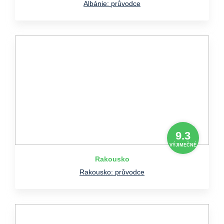
Albánie: průvodce
9.3
VÝJIMEČNÉ
Rakousko
Rakousko: průvodce