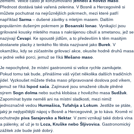
zeměmi. Velice často je konzumováno j
ehněčí a hovězí maso
.
Přednost dostává také vařená zelenina. V Bosně a Hercegovině si
můžete pochutnat na nejrůznějších pokrmech, mezi které patří
například
Sarma
– dušené závitky s mletým masem. Dalším
populárním dušeným pokrmem je
Bosanski lonac
. Vynikající jsou
grilované kousky mletého masa s nakrájenou cibulí a smetanou, jež se
nazývají
Ćevapi
. Ke spoustě jídlům, a to především k těm masitým
dostanete placky z tenkého filo těsta nazývané jako
Burek
. V
okamžiku, kdy se zúčastníte grilovací akce, okusíte hodně druhů masa
v jedné velké porci, jemuž se říká
Mešano maso
.
Je nepochybné, že místní gastronomii si velice rychle zamilujete.
Pokud tomu tak bude, přinášíme váš výčet několika dalších tradičních
jídel. Vyzkoušet můžete třeba maso připravované doslova pod víkem,
jemuž se říká
Ispod saća
. Zajímavé jsou smažené cibule plněné
sýrem
Sogn dolma
nebo suchá klobása z hovězího masa
Sudžuk
.
Zapomínat byste neměli ani na místní sladkosti, mezi nimiž
jednoznačně vedou
Hurmašica, Tufahija a Lokum
. Jestliže se ptáte,
jaký je nejtypičtější nápoj v Bosně a Hercegovině, je to káva. Kromě ní
ochutnejte
piva Sarajevsko a Nektar
. V zemi vznikají také dobrá vína
a pálenky, ať už je to
Loza, Kruške nebo Šljivovica
. Gastronomický
zážitek zde bude jistě dobrý.