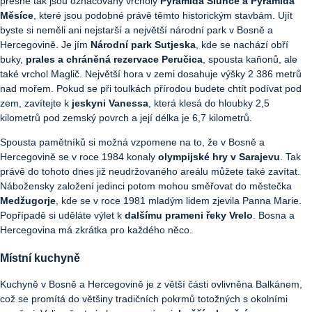
přesně tak jsou označovány vrcholy
Pyramida Slunce a Pyramida
Měsíce
, které jsou podobné právě těmto historickým stavbám. Ujít
byste si neměli ani nejstarší a největší národní park v Bosně a
Hercegovině. Je jím
Národní park Sutjeska
, kde se nachází obří
buky,
prales a chráněná rezervace Peručica
, spousta kaňonů, ale
také vrchol Maglič. Největší hora v zemi dosahuje výšky 2 386 metrů
nad mořem. Pokud se při toulkách přírodou budete chtít podívat pod
zem, zavítejte k
jeskyni Vanessa
, která klesá do hloubky 2,5
kilometrů pod zemský povrch a její délka je 6,7 kilometrů.
Spousta pamětníků si možná vzpomene na to, že v Bosně a
Hercegovině se v roce 1984 konaly
olympijské hry v Sarajevu
. Tak
právě do tohoto dnes již neudržovaného areálu můžete také zavítat.
Nábožensky založení jedinci potom mohou směřovat do městečka
Medžugorje
, kde se v roce 1981 mladým lidem zjevila Panna Marie.
Popřípadě si uděláte výlet k
dalšímu prameni řeky Vrelo
. Bosna a
Hercegovina má zkrátka pro každého něco.
Místní kuchyně
Kuchyně v Bosně a Hercegovině je z větší části ovlivněna Balkánem,
což se promítá do většiny tradičních pokrmů totožných s okolními