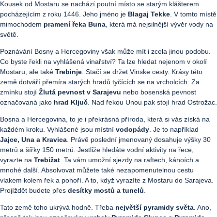
Kousek od Mostaru se nachází poutní místo se starým klášterem
pocházejícím z roku 1446. Jeho jméno je
Blagaj Tekke
. V tomto místě
mimochodem
pramení řeka Buna
, která má nejsilnější vývěr vody na
světě.
Poznávání Bosny a Hercegoviny však může mít i zcela jinou podobu.
Co byste řekli na vyhlášená vinařství? Ta lze hledat nejenom v okolí
Mostaru, ale také
Trebinje
. Stačí se držet Vinske cesty. Krásy této
země dotváří přemíra starých hradů tyčících se na vrcholcích. Za
zmínku stojí
Žlutá pevnost v Sarajevu
nebo bosenská pevnost
označovaná jako
hrad
Ključ
. Nad řekou Unou pak stojí hrad Ostrožac.
Bosna a Hercegovina, to je i překrásná příroda, která si vás získá na
každém kroku. Vyhlášené jsou místní
vodopády
. Je to například
Jajce, Una a Kravica
. Právě poslední jmenovaný dosahuje výšky 30
metrů a šířky 150 metrů. Jestliže hledáte vodní aktivity na řece,
vyrazte na
Trebižat
. Ta vám umožní sjezdy na raftech, kánoích a
mnohé další. Absolvovat můžete také nezapomenutelnou cestu
vlakem kolem řek a pohoří. A to, když vyrazíte z Mostaru do Sarajeva.
Projíždět budete přes
desítky mostů a tunelů
.
Tato země toho ukrývá hodně. Třeba
největší pyramidy světa
. Ano,