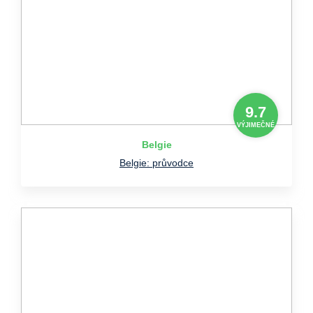
9.7
VÝJIMEČNÉ
Belgie
Belgie: průvodce