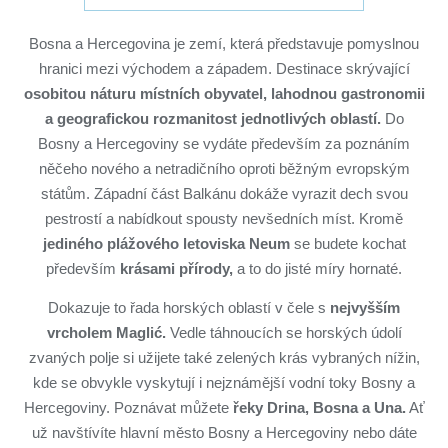
Bosna a Hercegovina je zemí, která představuje pomyslnou
hranici mezi východem a západem. Destinace skrývající
osobitou náturu místních obyvatel, lahodnou gastronomii
a geografickou rozmanitost jednotlivých oblastí.
Do
Bosny a Hercegoviny se vydáte především za poznáním
něčeho nového a netradičního oproti běžným evropským
státům. Západní část Balkánu dokáže vyrazit dech svou
pestrostí a nabídkout spousty nevšedních míst. Kromě
jediného plážového letoviska Neum
se budete kochat
především
krásami přírody,
a to do jisté míry hornaté.
Dokazuje to řada horských oblastí v čele s
nejvyšším
vrcholem Maglić.
Vedle táhnoucích se horských údolí
zvaných polje si užijete také zelených krás vybraných nížin,
kde se obvykle vyskytují i nejznámější vodní toky Bosny a
Hercegoviny. Poznávat můžete
řeky Drina, Bosna a Una.
Ať
už navštívíte hlavní město Bosny a Hercegoviny nebo dáte