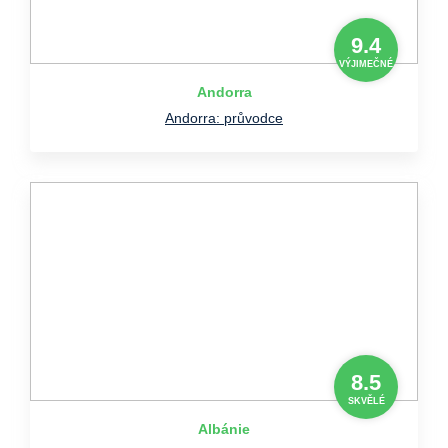
9.4
VÝJIMEČNÉ
Andorra
Andorra: průvodce
8.5
SKVĚLÉ
Albánie