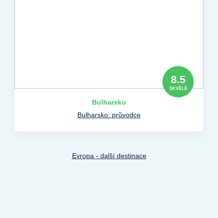
8.5
SKVĚLÉ
Bulharsko
Bulharsko: průvodce
Evropa - další destinace