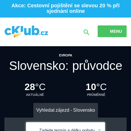
Akce: Cestovní pojištění se slevou 20 % při
sjednání online
MENU
EVROPA
Slovensko: průvodce
28
°C
10
°C
AKTUÁLNĚ
PRŮMĚRNĚ
Vyhledat zájezd - Slovensko
Zadejte termín a délku pobytu