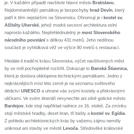
je. V každém případě navštivte hlavní město
Bratislavu
.
Nejdominantnější památkou je bezpochyby
hrad Devín
, který
patří k těm nejstarším na Slovensku. Ohromují je i
kostel sv.
Alžběty Uherské
, jehož modrá secesní architektura oslní
naprosto každého. Nepřehlédnutelný je
most Slovenského
národního povstání
s délkou 431 metrů. Jeho nedílnou
součástí je vyhlídková věž ve výšce 80 metrů s restaurací.
Hledáte-li tradiční krásu Slovenska, výčet navštívených měst
by se měl pochopitelně rozšířit. Dokazuje to
Banská Štiavnica
,
která je doslova obklopena technickými památkami. Jedno z
nejkrásnějších míst této země je na seznamu světového
dědictví
UNESCO
a uhrane vás svými kostely a překrásnými
uličkami. Ve svém itineráři nevynechte ani silně gotické město
Bardejov
, kde stojí například radnice ze 16. století. Za zmínku
stojí městské hradby, deset bran, tři bašty a
kostel sv. Egídia
.
Z pohledu architektonických krás by vašemu zájmu neměly
uniknout ani stavby ve městě
Levoča
. Středověké královské