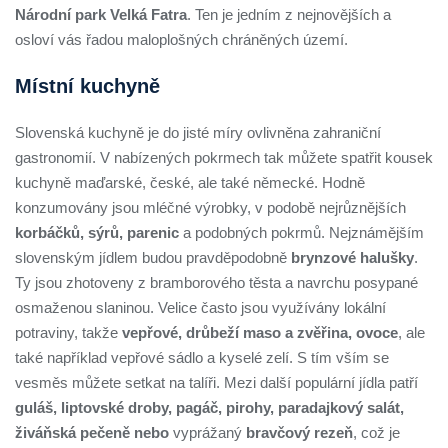
Národní park Velká Fatra
. Ten je jedním z nejnovějších a
osloví vás řadou maloplošných chráněných území.
Místní kuchyně
Slovenská kuchyně je do jisté míry ovlivněna zahraniční
gastronomií. V nabízených pokrmech tak můžete spatřit kousek
kuchyně maďarské, české, ale také německé. Hodně
konzumovány jsou mléčné výrobky, v podobě nejrůznějších
korbáčků, sýrů, parenic
a podobných pokrmů. Nejznámějším
slovenským jídlem budou pravděpodobně
brynzové halušky
.
Ty jsou zhotoveny z bramborového těsta a navrchu posypané
osmaženou slaninou. Velice často jsou využívány lokální
potraviny, takže
vepřové, drůbeží maso a zvěřina, ovoce
, ale
také například vepřové sádlo a kyselé zelí. S tím vším se
vesměs můžete setkat na talíři. Mezi další populární jídla patří
guláš, liptovské droby, pagáč, pirohy, paradajkový salát,
živáňská pečeně nebo
vyprážaný
bravčový rezeň
, což je