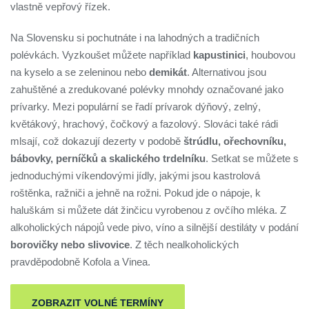
vlastně vepřový řízek.
Na Slovensku si pochutnáte i na lahodných a tradičních
polévkách. Vyzkoušet můžete například
kapustinici
, houbovou
na kyselo a se zeleninou nebo
demikát
. Alternativou jsou
zahuštěné a zredukované polévky mnohdy označované jako
prívarky. Mezi populární se řadí prívarok dýňový, zelný,
květákový, hrachový, čočkový a fazolový. Slováci také rádi
mlsají, což dokazují dezerty v podobě
štrúdlu, ořechovníku,
bábovky, perníčků a skalického trdelníku
. Setkat se můžete s
jednoduchými víkendovými jídly, jakými jsou kastrolová
roštěnka, ražniči a jehně na rožni. Pokud jde o nápoje, k
haluškám si můžete dát žinčicu vyrobenou z ovčího mléka. Z
alkoholických nápojů vede pivo, víno a silnější destiláty v podání
borovičky nebo slivovice
. Z těch nealkoholických
pravděpodobně Kofola a Vinea.
ZOBRAZIT VOLNÉ TERMÍNY