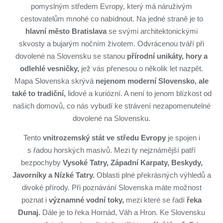
pomyslným středem Evropy, který má náruživým
cestovatelům mnohé co nabídnout. Na jedné straně je to
hlavní město Bratislava
se svými architektonickými
skvosty a bujarým nočním životem. Odvrácenou tváří při
dovolené na Slovensku se stanou
přírodní unikáty, hory a
odlehlé vesničky,
jež vás přenesou o několik let nazpět.
Mapa Slovenska skrývá
nejenom moderní Slovensko, ale
také to tradiční,
lidové a kuriózní. A není to jenom blízkost od
našich domovů, co nás vybudí ke strávení nezapomenutelné
dovolené na Slovensku.
Tento
vnitrozemský stát ve středu Evropy
je spojen i
s řadou horských masivů. Mezi ty nejznámější patří
bezpochyby
Vysoké Tatry, Západní Karpaty, Beskydy,
Javorníky a Nízké Tatry.
Oblasti plné překrásných výhledů a
divoké přírody. Při poznávání Slovenska máte možnost
poznat i
významné vodní toky,
mezi které se řadí
řeka
Dunaj.
Dále je to řeka Hornád, Váh a Hron. Ke Slovensku