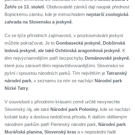
Žehře ze 13. století
. Obdivovatelé zámků dají naopak přednost
Bojnickému zámku, kde je mimochodem
nejstarší zoologická
zahrada na Slovensku a jeskyně
.
Co se týče přírodních zajímavostí, v prozkoumávání jeskyní
můžete pokračovat. Je to
Gombasecká jeskyně, Dobšinská
ledová jeskyně, ale také Ochtinská aragonitová jeskyně
. K
těm nejvýznamnějším patří bezpochyby
Demänovské jeskyně
,
které jsou zároveň těmi nejnavštěvovanějšími. Slovensko se
pyšní i spoustou národních parků. Tím největším je
Tatranský
národní park
, v seznamu za ním se nachází
Národní park
Nízké Tatry
.
V souvislosti s přírodními krásami země určitě nevynechte
Slovenský ráj, ale také
Národní park Poloniny
, kde se nachází
košaté buky a doslova nedotčená příroda. K dalším oblíbeným
národním parkům patří Pieninský národní park,
Národní park
Muráňská planina, Slovenský kras
a v neposlední řadě