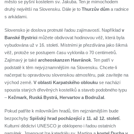
město se pyšní kostelem sv. Jakuba. Ten je mimochodem
druhý největší na Slovensku. Dále je to
Thurzův dům
a radnice
s arkádami.
Slovensko je doslova protnuté řadou zajímavostí. Například
v
Banské Bystrici
můžete obdivovat hodinovou věž, která byla
vybudována už v 16. století. Místními je přezdívána jako šikmá
věž, protože se postupem času vyklonila o 70 centimetrů.
Zajímavý je také
archeoskanzen Havránok
. Ten patří v
podstatě k těm nejvýznamnějším na Slovensku. Chcete-li
načerpat tu opravdovou slovenskou atmosféru, pak zavítejte na
východ země.
V oblasti Karpatského oblouku
se nachází
spousta starých dřevěných kostelíků a staveb podobného typu
–
Kežmark, Ruská Bystrá, Hervartov a Bodružal
.
Pokud patříte k milovníkům hradů, tím nejznámějším bude
bezpochyby
Spišský hrad pocházející z 11. až 12. století
.
Kulturní dědictví UNESCO je obklopeno i řadou ostatních
památek. Jmenovat lze katedrálu sv. Martina a
kostel Ducha v