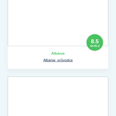
8.5
SKVĚLÉ
Albánie
Albánie: průvodce