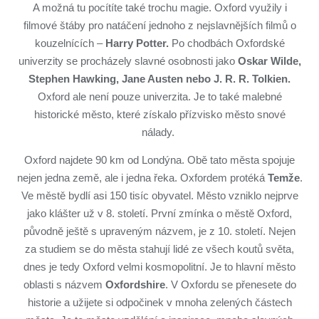
A možná tu pocítíte také trochu magie. Oxford využily i
filmové štáby pro natáčení jednoho z nejslavnějších filmů o
kouzelnících –
Harry Potter.
Po chodbách Oxfordské
univerzity se procházely slavné osobnosti jako
Oskar Wilde,
Stephen Hawking, Jane Austen nebo J. R. R. Tolkien.
Oxford ale není pouze univerzita. Je to také malebné
historické město, které získalo přízvisko město snové
nálady.
Oxford najdete 90 km od Londýna. Obě tato města spojuje
nejen jedna země, ale i jedna řeka. Oxfordem protéká
Temže
.
Ve městě bydlí asi 150 tisíc obyvatel. Město vzniklo nejprve
jako klášter už v 8. století. První zmínka o městě Oxford,
původně ještě s upraveným názvem, je z 10. století. Nejen
za studiem se do města stahují lidé ze všech koutů světa,
dnes je tedy Oxford velmi kosmopolitní. Je to hlavní město
oblasti s názvem
Oxfordshire
. V Oxfordu se přenesete do
historie a užijete si odpočinek v mnoha zelených částech