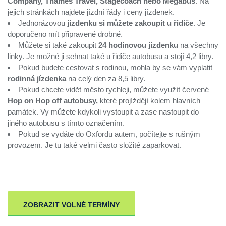
Company, Thames Travel, Stagecoach nebo Megabus
. Na
jejich stránkách najdete jízdní řády i ceny jízdenek.
Jednorázovou
jízdenku si můžete zakoupit u řidiče
. Je
doporučeno mít připravené drobné.
Můžete si také zakoupit
24 hodinovou jízdenku
na všechny
linky. Je možné ji sehnat také u řidiče autobusu a stojí 4,2 libry.
Pokud budete cestovat s rodinou, mohla by se vám vyplatit
rodinná jízdenka
na celý den za 8,5 libry.
Pokud chcete vidět město rychleji, můžete využít červené
Hop on Hop off autobusy,
které projíždějí kolem hlavních
památek. Vy můžete kdykoli vystoupit a zase nastoupit do
jiného autobusu s tímto označením.
Pokud se vydáte do Oxfordu autem, počítejte s rušným
provozem. Je tu také velmi často složité zaparkovat.
ZOBRAZIT VOLNÉ TERMÍNY