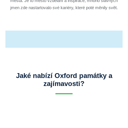
města. Je to město vzdělání a inspirace, mnoho slavných
jmen zde nastartovalo své kariéry, které poté měnily svět.
Jaké nabízí Oxford památky a
zajímavosti?