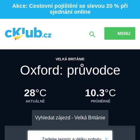
Akce: Cestovní pojištění se slevou 20 % při
sjednání online
MENU
VELKÁ BRITÁNIE
Oxford: průvodce
28
°C
10.3
°C
AKTUÁLNĚ
PRŮMĚRNĚ
Vyhledat zájezd - Velká Británie
Zadejte termín a délku pobytu