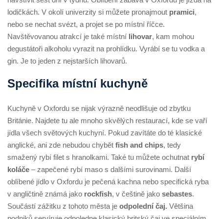
lodičkách. V okolí univerzity si můžete pronajmout
pramici
,
nebo se nechat svézt, a projet se po místní říčce.
Navštěvovanou atrakcí je také místní
lihovar
, kam mohou
degustátoři alkoholu vyrazit na prohlídku. Vyrábí se tu vodka a
gin. Je to jeden z nejstarších lihovarů.
Specifika místní kuchyně
Kuchyně v Oxfordu se nijak výrazně neodlišuje od zbytku
Británie. Najdete tu ale mnoho skvělých restaurací, kde se vaří
jídla všech světových kuchyní. Pokud zavítáte do té klasické
anglické, ani zde nebudou chybět
fish and chips
, tedy
smažený rybí filet s hranolkami. Také tu můžete ochutnat
rybí
koláče
– zapečené rybí maso s dalšími surovinami. Další
oblíbené jídlo v Oxfordu je pečená kachna nebo specifická ryba
v angličtině známá jako
rockfish
, v češtině jako
sebastes
.
Součástí zážitku z tohoto města je
odpolední čaj.
Většina
podniků servíruje odpoledne klasický britský čaj ve speciálním