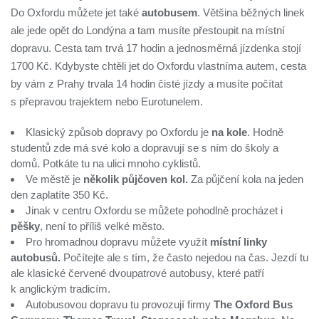
Do Oxfordu můžete jet také
autobusem
. Většina běžných linek
ale jede opět do Londýna a tam musíte přestoupit na místní
dopravu. Cesta tam trvá 17 hodin a jednosměrná jízdenka stojí
1700 Kč. Kdybyste chtěli jet do Oxfordu vlastníma autem, cesta
by vám z Prahy trvala 14 hodin čisté jízdy a musíte počítat
s přepravou trajektem nebo Eurotunelem.
Klasický způsob dopravy po Oxfordu je
na kole
. Hodně
studentů zde má své kolo a dopravují se s ním do školy a
domů. Potkáte tu na ulici mnoho cyklistů.
Ve městě je
několik půjčoven kol.
Za půjčení kola na jeden
den zaplatíte 350 Kč.
Jinak v centru Oxfordu se můžete pohodlně procházet i
pěšky
, není to příliš velké město.
Pro hromadnou dopravu můžete využít
místní linky
autobusů.
Počítejte ale s tím, že často nejedou na čas. Jezdí tu
ale klasické červené dvoupatrové autobusy, které patří
k anglickým tradicím.
Autobusovou dopravu tu provozují firmy
The Oxford Bus