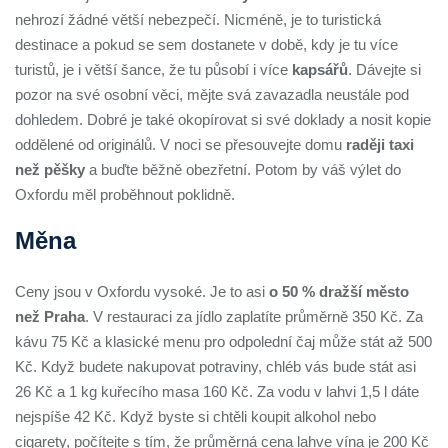
nehrozí žádné větší nebezpečí. Nicméně, je to turistická
destinace a pokud se sem dostanete v době, kdy je tu více
turistů, je i větší šance, že tu působí i více
kapsářů
. Dávejte si
pozor na své osobní věci, mějte svá zavazadla neustále pod
dohledem. Dobré je také okopírovat si své doklady a nosit kopie
oddělené od originálů. V noci se přesouvejte domu
raději taxi
než pěšky
a buďte běžně obezřetní. Potom by váš výlet do
Oxfordu měl proběhnout poklidně.
Měna
Ceny jsou v Oxfordu vysoké. Je to asi
o 50 % dražší město
než Praha
. V restauraci za jídlo zaplatíte průměrně 350 Kč. Za
kávu 75 Kč a klasické menu pro odpolední čaj může stát až 500
Kč. Když budete nakupovat potraviny, chléb vás bude stát asi
26 Kč a 1 kg kuřecího masa 160 Kč. Za vodu v lahvi 1,5 l dáte
nejspíše 42 Kč. Když byste si chtěli koupit alkohol nebo
cigarety, počítejte s tím, že průměrná cena lahve vína je 200 Kč