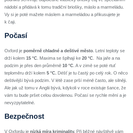
nádobí a přidává k tomu tradiční briošky, máslo a marmeládu.
Vy si je poté mažete máslem a marmeládou a přikusujete je
k čaji.
Počasí
Oxford je
poměrně chladné a deštivé město
. Letní teploty se
drží kolem
15 °C
. Maxima se šplhají ke
20 °C
. Na jaře a na
podzim je přes den průměrně
10 °C
. A v zimě se poté rtuť
teploměru drží kolem
5 °C.
Déšť je tu častý po celý rok. O něco
deštivější bývá podzim. V létě zase prší méně často, ale silněji.
Ale jak už tomu v Anglii bývá, kdykoli v roce existuje šance, že
vám tu bude pršet celou dovolenou. Počasí se rychle mění a je
nevyzpytatelné.
Bezpečnost
V Oxfordu je
nízká míra kriminality.
Při běžné návštěvě vám