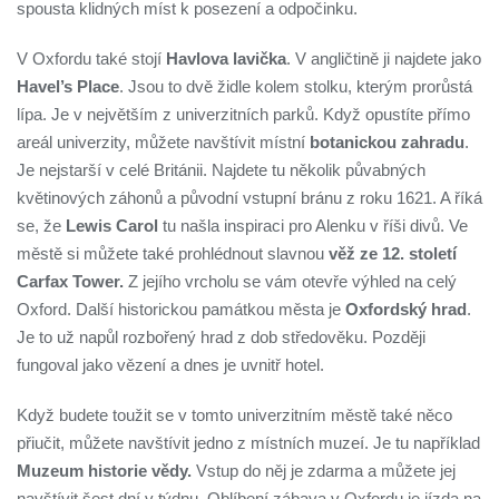
spousta klidných míst k posezení a odpočinku.
V Oxfordu také stojí
Havlova lavička
. V angličtině ji najdete jako
Havel’s Place
. Jsou to dvě židle kolem stolku, kterým prorůstá
lípa. Je v největším z univerzitních parků. Když opustíte přímo
areál univerzity, můžete navštívit místní
botanickou zahradu
.
Je nejstarší v celé Británii. Najdete tu několik půvabných
květinových záhonů a původní vstupní bránu z roku 1621. A říká
se, že
Lewis Carol
tu našla inspiraci pro Alenku v říši divů. Ve
městě si můžete také prohlédnout slavnou
věž ze 12. století
Carfax Tower.
Z jejího vrcholu se vám otevře výhled na celý
Oxford. Další historickou památkou města je
Oxfordský hrad
.
Je to už napůl rozbořený hrad z dob středověku. Později
fungoval jako vězení a dnes je uvnitř hotel.
Když budete toužit se v tomto univerzitním městě také něco
přiučit, můžete navštívit jedno z místních muzeí. Je tu například
Muzeum historie vědy.
Vstup do něj je zdarma a můžete jej
navštívit šest dní v týdnu. Oblíbení zábava v Oxfordu je jízda na