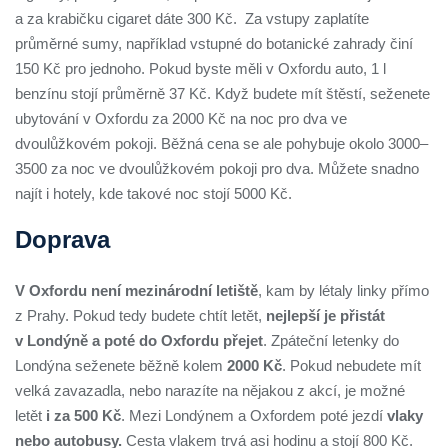
a za krabičku cigaret dáte 300 Kč. Za vstupy zaplatíte
průměrné sumy, například vstupné do botanické zahrady činí
150 Kč pro jednoho. Pokud byste měli v Oxfordu auto, 1 l
benzínu stojí průměrně 37 Kč. Když budete mít štěstí, seženete
ubytování v Oxfordu za 2000 Kč na noc pro dva ve
dvoulůžkovém pokoji. Běžná cena se ale pohybuje okolo 3000–
3500 za noc ve dvoulůžkovém pokoji pro dva. Můžete snadno
najít i hotely, kde takové noc stojí 5000 Kč.
Doprava
V Oxfordu není mezinárodní letiště
, kam by létaly linky přímo
z Prahy. Pokud tedy budete chtít letět,
nejlepší je přistát
v Londýně a poté do Oxfordu přejet
. Zpáteční letenky do
Londýna seženete běžně kolem
2000 Kč
. Pokud nebudete mít
velká zavazadla, nebo narazíte na nějakou z akcí, je možné
letět
i za 500 Kč
. Mezi Londýnem a Oxfordem poté jezdí
vlaky
nebo autobusy.
Cesta vlakem trvá asi hodinu a stojí 800 Kč.