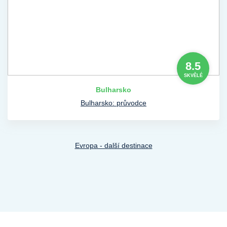
8.5
SKVĚLÉ
Bulharsko
Bulharsko: průvodce
Evropa - další destinace