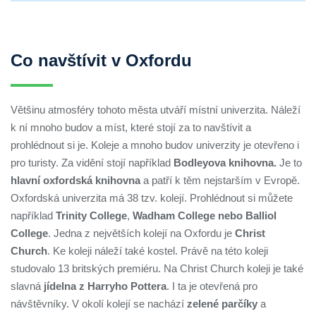
Co navštívit v Oxfordu
Většinu atmosféry tohoto města utváří místní univerzita. Náleží
k ní mnoho budov a míst, které stojí za to navštívit a
prohlédnout si je. Koleje a mnoho budov univerzity je otevřeno i
pro turisty. Za vidění stojí například
Bodleyova knihovna.
Je to
hlavní oxfordská knihovna
a patří k těm nejstarším v Evropě.
Oxfordská univerzita má 38 tzv. kolejí. Prohlédnout si můžete
například
Trinity College
,
Wadham College nebo Balliol
College
. Jedna z největších kolejí na Oxfordu je
Christ
Church
. Ke koleji náleží také kostel. Právě na této koleji
studovalo 13 britských premiéru. Na Christ Church koleji je také
slavná
jídelna z Harryho Pottera
. I ta je otevřená pro
návštěvníky. V okolí kolejí se nachází
zelené parčíky
a